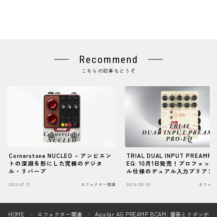
Recommend
こちらの記事もどうぞ
Cornerstone NUCLEO – アンビエン
TRIAL DUAL INPUT PREAMP 
トの深淵を形にした究極のデジタ
EQ: 10月1日発売！プロフェッ
ル・リバーブ
ル仕様のデュアル入力プリアン
2025.07.31
エフェクター関連
2024.09.30
エフェク
Follow Me
HOME
エフェクター関連
Aguilar AG PREAMP BCAM: 薔薇とリ
＞
＞