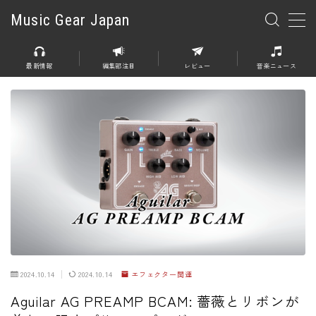
Music Gear Japan
MENU
最新情報
編集部注目
レビュー
音楽ニュース
楽器
エレキギター
エレキベース
アコースティックギター
エレアコ
エフェクター
エフェクター全般
2024.10.14
2024.10.14
エフェクター関連
ディストーション
Aguilar AG PREAMP BCAM: 薔薇とリボンが
オーバードライブ