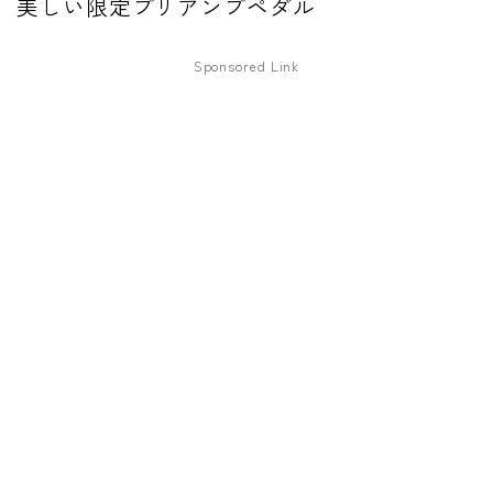
美しい限定プリアンプペダル
ファズ
Sponsored Link
ディレイ
リバーブ
ブースター
フィルター
モジュレーション
コンプレッサー
チューナー
プリアンプ
シミュレーター
マルチエフェクター
イコライザー
リングモジュレータ