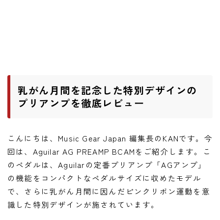
ワウペダル
ピッチシフター
アンプ
ギターアンプ
乳がん月間を記念した特別デザインの
ベースアンプ
プリアンプを徹底レビュー
その他機材
こんにちは、Music Gear Japan 編集長のKANです。今
ヘッドフォン
回は、Aguilar AG PREAMP BCAMをご紹介します。こ
アプリ
のペダルは、Aguilarの定番プリアンプ「AGアンプ」
の機能をコンパクトなペダルサイズに収めたモデル
レコーディング・DTM/DAW
で、さらに乳がん月間に因んだピンクリボン運動を意
アクセサリ
識した特別デザインが施されています。