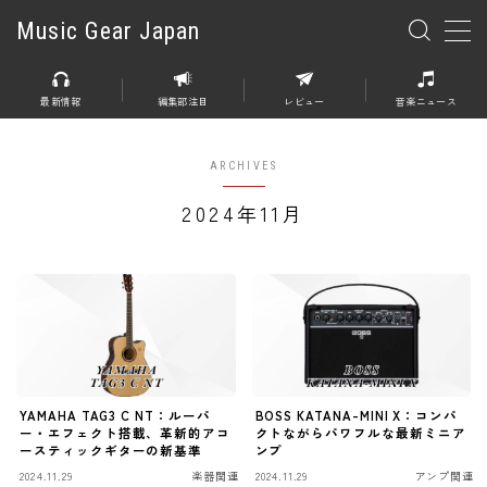
Music Gear Japan
MENU
最新情報
編集部注目
レビュー
音楽ニュース
楽器
ARCHIVES
エレキギター
2024年11月
エレキベース
アコースティックギター
エレアコ
エフェクター
エフェクター全般
YAMAHA TAG3 C NT：ルーパ
BOSS KATANA-MINI X：コンパ
ー・エフェクト搭載、革新的アコ
クトながらパワフルな最新ミニア
ディストーション
ースティックギターの新基準
ンプ
2024.11.29
楽器関連
2024.11.29
アンプ関連
オーバードライブ