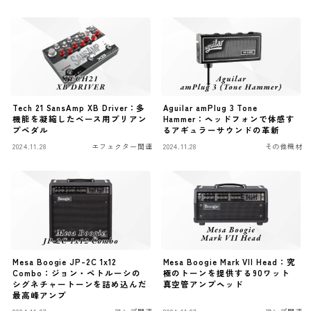
ファズ
ディレイ
リバーブ
ブースター
Tech 21 SansAmp XB Driver：多
Aguilar amPlug 3 Tone
フィルター
機能を凝縮したベース用プリアン
Hammer：ヘッドフォンで体感す
プペダル
るアギュラーサウンドの革新
モジュレーション
2024.11.28
エフェクター関連
2024.11.28
その他機材
コンプレッサー
チューナー
プリアンプ
シミュレーター
マルチエフェクター
Mesa Boogie JP-2C 1x12
Mesa Boogie Mark VII Head：究
Combo：ジョン・ペトルーシの
極のトーンを提供する90ワット
シグネチャートーンを詰め込んだ
真空管アンプヘッド
イコライザー
最高峰アンプ
リングモジュレータ