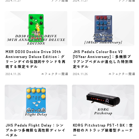
2024.11.27
アンプ関連
2024.11.27
アンプ関連
ワウペダル
ピッチシフター
アンプ
ギターアンプ
MXR DD30 Dookie Drive 30th
JHS Pedals Colour Box V2
Anniversary Deluxe Edition：グ
[10Year Anniversary]：多機能プ
ベースアンプ
リーンデイの伝説的サウンドを再
リアンプペダルが進化した特別限
現する限定モデル
定モデル
2024.11.26
エフェクター関連
2024.11.26
エフェクター関連
その他機材
ヘッドフォン
アプリ
レコーディング・DTM/DAW
アクセサリ
JHS Pedals Flight Delay：シン
KORG Pitchstrap PST-1 BK：世
プルかつ多機能な高性能ディレイ
界初のストラップ装着型チューナ
ペダル
ー