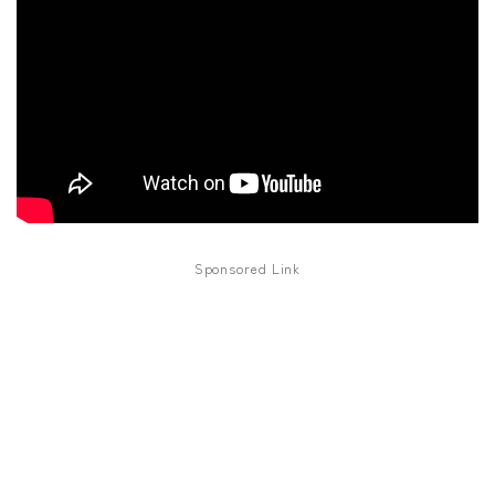
ワウペダル
ピッチシフター
アンプ
ギターアンプ
ベースアンプ
Sponsored Link
その他機材
ヘッドフォン
アプリ
レコーディング・DTM/DAW
アクセサリ