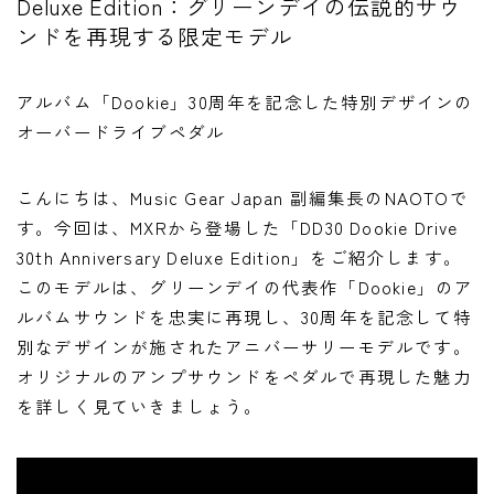
Deluxe Edition：グリーンデイの伝説的サウ
ファズ
ンドを再現する限定モデル
ディレイ
アルバム「Dookie」30周年を記念した特別デザインの
リバーブ
オーバードライブペダル
ブースター
フィルター
こんにちは、Music Gear Japan 副編集長のNAOTOで
モジュレーション
す。今回は、MXRから登場した「DD30 Dookie Drive
30th Anniversary Deluxe Edition」をご紹介します。
コンプレッサー
このモデルは、グリーンデイの代表作「Dookie」のア
チューナー
ルバムサウンドを忠実に再現し、30周年を記念して特
プリアンプ
別なデザインが施されたアニバーサリーモデルです。
オリジナルのアンプサウンドをペダルで再現した魅力
シミュレーター
を詳しく見ていきましょう。
マルチエフェクター
イコライザー
リングモジュレータ