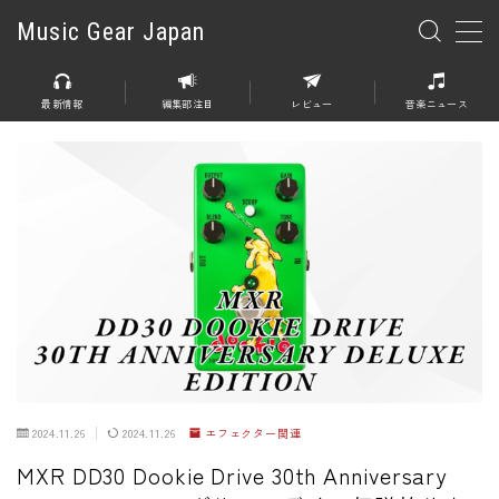
Music Gear Japan
MENU
最新情報
編集部注目
レビュー
音楽ニュース
楽器
エレキギター
エレキベース
アコースティックギター
エレアコ
エフェクター
エフェクター全般
2024.11.26
2024.11.26
エフェクター関連
ディストーション
MXR DD30 Dookie Drive 30th Anniversary
オーバードライブ