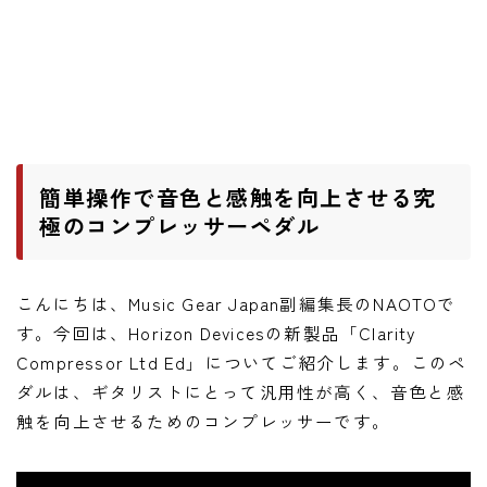
ワウペダル
ピッチシフター
アンプ
ギターアンプ
簡単操作で音色と感触を向上させる究
ベースアンプ
極のコンプレッサーペダル
その他機材
こんにちは、Music Gear Japan副編集長のNAOTOで
ヘッドフォン
す。今回は、Horizon Devicesの新製品「Clarity
アプリ
Compressor Ltd Ed」についてご紹介します。このペ
ダルは、ギタリストにとって汎用性が高く、音色と感
レコーディング・DTM/DAW
触を向上させるためのコンプレッサーです。
アクセサリ