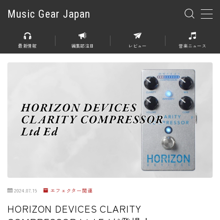
Music Gear Japan
MENU
最新情報
編集部注目
レビュー
音楽ニュース
楽器
エレキギター
エレキベース
アコースティックギター
エレアコ
エフェクター
エフェクター全般
2024.07.19
エフェクター関連
ディストーション
HORIZON DEVICES CLARITY
オーバードライブ