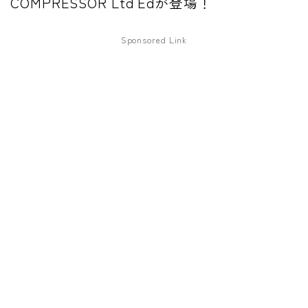
COMPRESSOR Ltd Edが登場！
ファズ
Sponsored Link
ディレイ
リバーブ
ブースター
フィルター
モジュレーション
コンプレッサー
チューナー
プリアンプ
シミュレーター
マルチエフェクター
イコライザー
リングモジュレータ