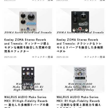
ワウペダル
ピッチシフター
アンプ
ギターアンプ
Keeley ZOMA Stereo Reverb
Keeley ZOMA Stereo Reverb
and Tremolo: ヴィンテージ感と
and Tremolo: クラシックなトレ
モダンな機能を融合した究極の空
モロとリバーブを融合した多機能
ベースアンプ
間系エフェクター
ペダル
2025.02.05
エフェクター関連
2025.02.04
エフェクター関連
その他機材
ヘッドフォン
アプリ
レコーディング・DTM/DAW
アクセサリ
WALRUS AUDIO Mako Series
WALRUS AUDIO Mako Series
MKII: R1 High-Fidelity Reverb
MKII: R1 High-Fidelity Reverb
— 進化した多機能リバーブの最
— 圧倒的な音質と表現力を備え