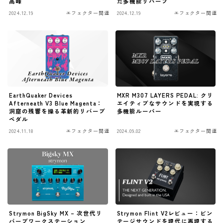
高峰
た多機能リバーブ
ニュース
2024.12.19
エフェクター関連
2024.12.19
エフェクター関連
ニュース
新製品
レビュー
弾いてみた
EarthQuaker Devices
MXR M307 LAYERS PEDAL: クリ
Afterneath V3 Blue Magenta：
エイティブなサウンドを実現する
洞窟の残響を操る革新的リバーブ
多機能ルーパー
ペダル
2024.11.18
エフェクター関連
2024.09.02
エフェクター関連
Strymon BigSky MX – 次世代リ
Strymon Flint V2レビュー：ビン
バーブワークステーション
テージサウンドを現代に再現する