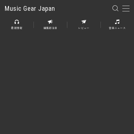
Music Gear Japan
MENU
最新情報
編集部注目
レビュー
音楽ニュース
楽器
エレキギター
エレキベース
アコースティックギター
エレアコ
エフェクター
エフェクター全般
ディストーション
オーバードライブ