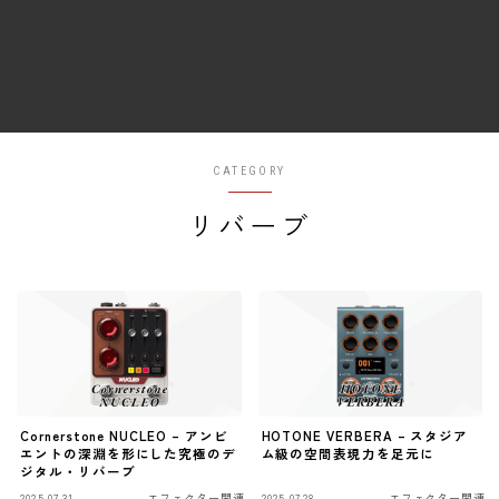
ファズ
ディレイ
リバーブ
ブースター
CATEGORY
フィルター
リバーブ
モジュレーション
コンプレッサー
チューナー
プリアンプ
シミュレーター
マルチエフェクター
Cornerstone NUCLEO – アンビ
HOTONE VERBERA – スタジア
エントの深淵を形にした究極のデ
ム級の空間表現力を足元に
イコライザー
ジタル・リバーブ
リングモジュレータ
2025.07.31
エフェクター関連
2025.07.28
エフェクター関連