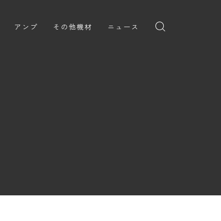
アンプ
その他機材
ニュース
全般
ギターアンプ
ニュース
ヘッドフォン
ョン
ベースアンプ
新製品
アプリ
イブ
レビュー
レコーディング・DTM/DAW
弾いてみた
アクセサリ
ョン