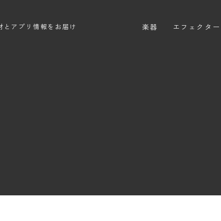
楽器
エフェクター
材とアプリ情報をお届け
エレキギター
エフェクター
エレキベース
ディストーシ
アコースティックギター
オーバードラ
エレアコ
ファズ
ディレイ
リバーブ
ブースター
フィルター
モジュレーシ