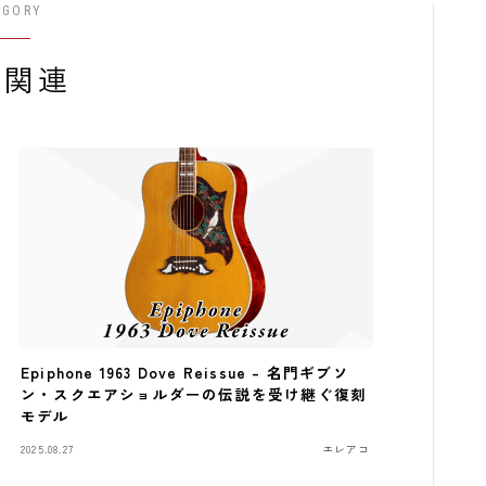
EGORY
コンプレッサ
器関連
チューナー
プリアンプ
シミュレータ
マルチエフェ
イコライザー
リングモジュ
ワウペダル
Epiphone 1963 Dove Reissue – 名門ギブソ
ン・スクエアショルダーの伝説を受け継ぐ復刻
ピッチシフタ
モデル
2025.08.27
エレアコ