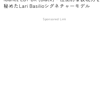
秘めたLari Basilioシグネチャーモデル
ワウペダル
ピッチシフター
Sponsored Link
アンプ
ギターアンプ
ベースアンプ
その他機材
ヘッドフォン
アプリ
レコーディング・DTM/DAW
アクセサリ