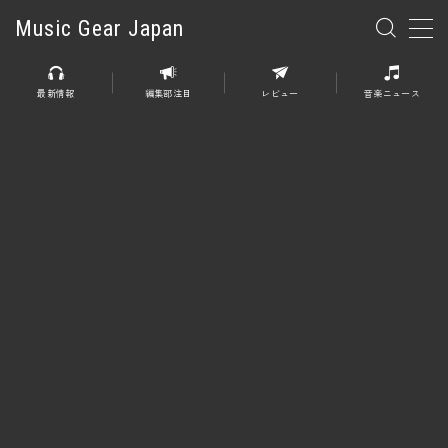
Music Gear Japan
MENU
最新情報
編集部注目
レビュー
音楽ニュース
楽器
エレキギター
エレキベース
アコースティックギター
エレアコ
エフェクター
エフェクター全般
ディストーション
オーバードライブ