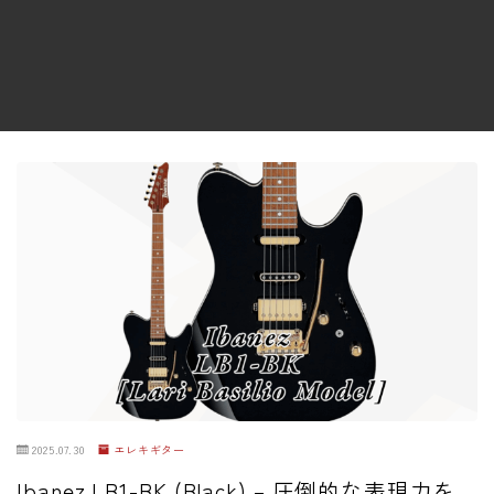
ファズ
ディレイ
リバーブ
ブースター
フィルター
モジュレーション
コンプレッサー
チューナー
プリアンプ
シミュレーター
マルチエフェクター
2025.07.30
エレキギター
イコライザー
Ibanez LB1-BK (Black) – 圧倒的な表現力を
リングモジュレータ