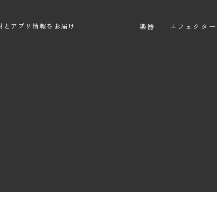
楽器
エフェクター
材とアプリ情報をお届け
エレキギター
エフェクター
エレキベース
ディストーシ
アコースティックギター
オーバードラ
エレアコ
ファズ
ディレイ
リバーブ
ブースター
フィルター
モジュレーシ