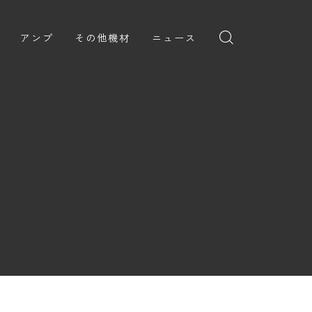
アンプ
その他機材
ニュース
全般
ギターアンプ
ニュース
ヘッドフォン
ョン
ベースアンプ
新製品
アプリ
イブ
レビュー
レコーディング・DTM/DAW
弾いてみた
アクセサリ
ョン