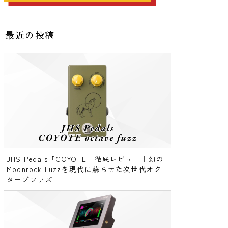
ー
最近の投稿
ー
クター
レータ
JHS Pedals「COYOTE」徹底レビュー｜幻の
Moonrock Fuzzを現代に蘇らせた次世代オク
ターブファズ
ー