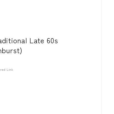
コンプレッサ
チューナー
プリアンプ
ditional Late 60s
シミュレータ
nburst)
マルチエフェ
イコライザー
red Link
リングモジュ
ワウペダル
ピッチシフタ