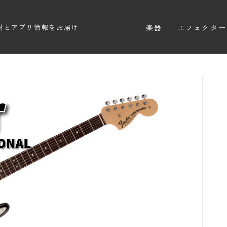
楽器
エフェクター
材とアプリ情報をお届け
エレキギター
エフェクター
エレキベース
ディストーシ
アコースティックギター
オーバードラ
エレアコ
ファズ
ディレイ
リバーブ
ブースター
フィルター
モジュレーシ