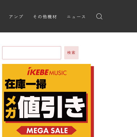
アンプ
その他機材
ニュース
全般
ギターアンプ
ニュース
ヘッドフォン
ョン
ベースアンプ
新製品
アプリ
検索
イブ
レビュー
レコーディング・DTM/DAW
弾いてみた
アクセサリ
ョン