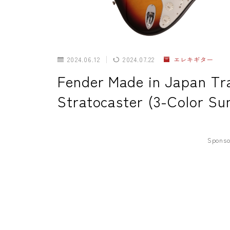
2024.06.12
2024.07.22
エレキギター
Fender Made in Japan Tra
Stratocaster (3-Color Su
Sponso