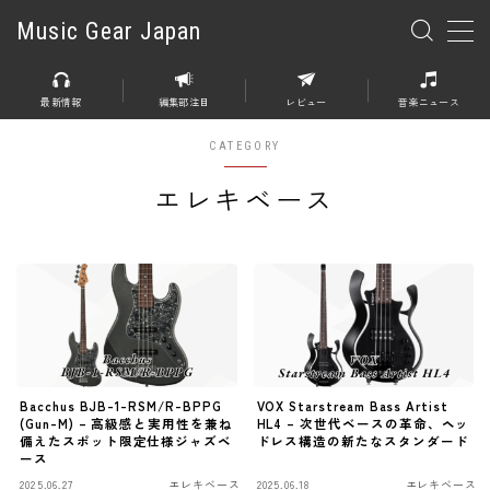
Music Gear Japan
MENU
最新情報
編集部注目
レビュー
音楽ニュース
楽器
CATEGORY
エレキギター
エレキベース
エレキベース
アコースティックギター
エレアコ
エフェクター
エフェクター全般
Bacchus BJB-1-RSM/R-BPPG
VOX Starstream Bass Artist
(Gun-M) – 高級感と実用性を兼ね
HL4 – 次世代ベースの革命、ヘッ
備えたスポット限定仕様ジャズベ
ドレス構造の新たなスタンダード
ディストーション
ース
オーバードライブ
2025.06.27
エレキベース
2025.06.18
エレキベース