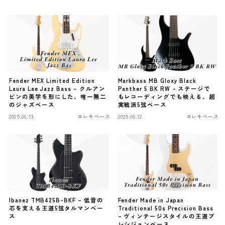
ファズ
ディレイ
リバーブ
ブースター
Fender MEX Limited Edition
Markbass MB Gloxy Black
フィルター
Laura Lee Jazz Bass – クルアン
Panther 5 BK RW – ステージで
ビンの美学を形にした、唯一無二
もレコーディングでも映える、超
モジュレーション
のジャズベース
実戦派5弦ベース
2025.06.13
エレキベース
2025.06.12
エレキベース
コンプレッサー
チューナー
プリアンプ
シミュレーター
マルチエフェクター
Ibanez TMB425B-BKF – 低音の
Fender Made in Japan
イコライザー
芯を支える王道5弦タルマンベー
Traditional 50s Precision Bass
ス
– ヴィンテージスタイルの王道プ
レシジョンベース
リングモジュレータ