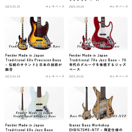
2025.05.29
エレキベース
2025.04.04
エレキベース
ワウペダル
ピッチシフター
アンプ
ギターアンプ
Fender Made in Japan
Fender Made in Japan
ベースアンプ
Traditional 60s Precision Bass
Traditional 70s Jazz Bass – 70
– 伝統のサウンドと日本の技術が
年代のグルーヴを体現するジャズ
融合
ベース
その他機材
2025.04.04
エレキベース
2025.04.03
エレキベース
ヘッドフォン
アプリ
レコーディング・DTM/DAW
アクセサリ
Fender Made in Japan
Ibanez Bass Workshop
Traditional 60s Jazz Bass
EHB1675MS-NTF – 限定仕様の