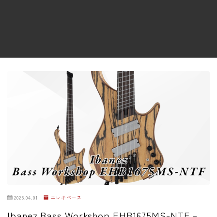
ファズ
ディレイ
リバーブ
ブースター
フィルター
モジュレーション
コンプレッサー
チューナー
プリアンプ
シミュレーター
マルチエフェクター
2025.04.01
エレキベース
イコライザー
Ibanez Bass Workshop EHB1675MS-NTF –
リングモジュレータ