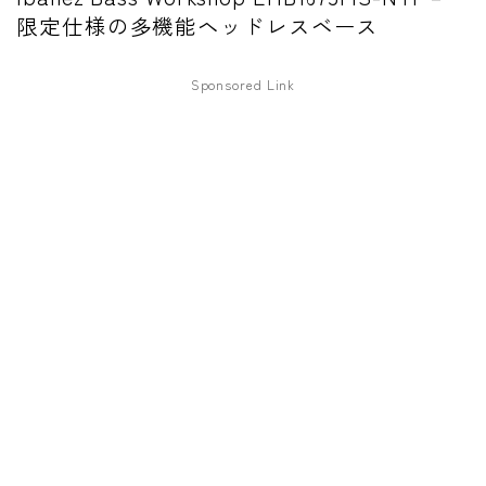
限定仕様の多機能ヘッドレスベース
ワウペダル
ピッチシフター
Sponsored Link
アンプ
ギターアンプ
ベースアンプ
その他機材
ヘッドフォン
アプリ
レコーディング・DTM/DAW
アクセサリ