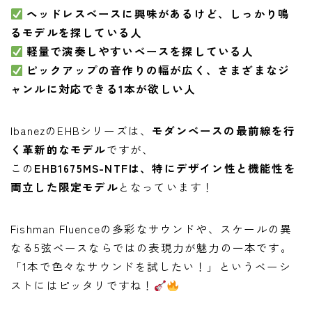
ヘッドレスベースに興味があるけど、しっかり鳴
るモデルを探している人
軽量で演奏しやすいベースを探している人
ピックアップの音作りの幅が広く、さまざまなジ
ャンルに対応できる1本が欲しい人
IbanezのEHBシリーズは、
モダンベースの最前線を行
く革新的なモデル
ですが、
この
EHB1675MS-NTFは、特にデザイン性と機能性を
両立した限定モデル
となっています！
Fishman Fluenceの多彩なサウンドや、スケールの異
なる5弦ベースならではの表現力が魅力の一本です。
「1本で色々なサウンドを試したい！」というベーシ
ストにはピッタリですね！