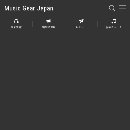
Music Gear Japan
MENU
最新情報
編集部注目
レビュー
音楽ニュース
楽器
エレキギター
エレキベース
アコースティックギター
エレアコ
エフェクター
エフェクター全般
ディストーション
オーバードライブ