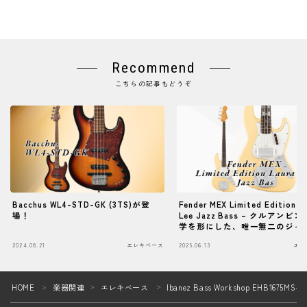
Recommend
こちらの記事もどうぞ
Bacchus WL4-STD-GK (3TS)が登
Fender MEX Limited Edition L
場！
Lee Jazz Bass – クルアンビ
学を形にした、唯一無二のジャ
ース
2024.08.21
エレキベース
2025.06.13
エレ
Follow Me
HOME
楽器関連
エレキベース
Ibanez Bass Workshop EHB16
＞
＞
＞