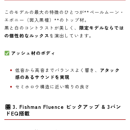
このモデルの最大の特徴のひとつが**ペールムーン・
エボニー（斑入黒檀）**のトップ材。
黒と白のコントラストが美しく、
限定モデルならでは
の個性的なルックス
を演出しています。
アッシュ材のボディ
低音から高音までバランスよく響き、
アタック
感のあるサウンドを実現
セミホロウ構造に近い鳴りの良さ
🎛 3. Fishman Fluence ピックアップ & 3バン
ドEQ搭載