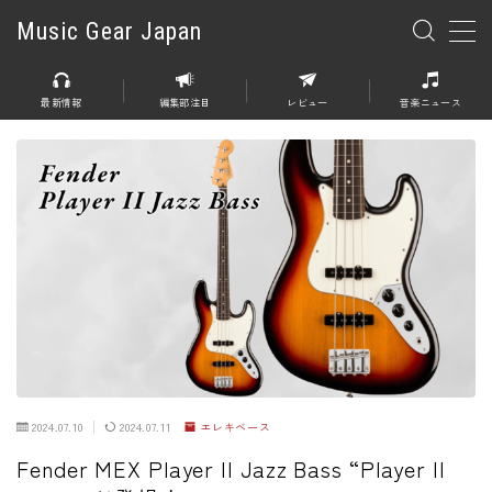
Music Gear Japan
MENU
最新情報
編集部注目
レビュー
音楽ニュース
楽器
エレキギター
エレキベース
アコースティックギター
エレアコ
エフェクター
エフェクター全般
2024.07.10
2024.07.11
エレキベース
ディストーション
Fender MEX Player II Jazz Bass “Player II
オーバードライブ