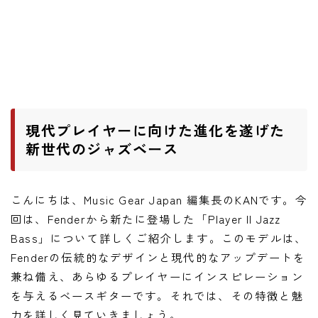
ワウペダル
ピッチシフター
アンプ
ギターアンプ
現代プレイヤーに向けた進化を遂げた
ベースアンプ
新世代のジャズベース
その他機材
こんにちは、Music Gear Japan 編集長のKANです。今
ヘッドフォン
回は、Fenderから新たに登場した「Player II Jazz
アプリ
Bass」について詳しくご紹介します。このモデルは、
Fenderの伝統的なデザインと現代的なアップデートを
レコーディング・DTM/DAW
兼ね備え、あらゆるプレイヤーにインスピレーション
アクセサリ
を与えるベースギターです。それでは、その特徴と魅
力を詳しく見ていきましょう。