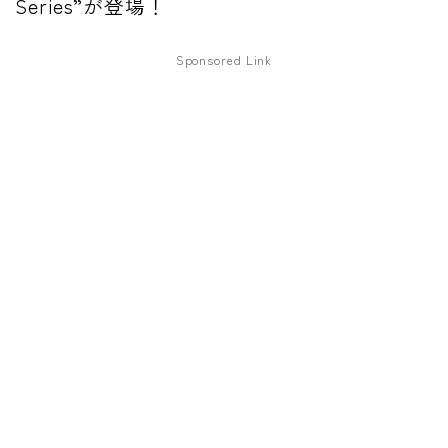
Series”が登場！
ファズ
Sponsored Link
ディレイ
リバーブ
ブースター
フィルター
モジュレーション
コンプレッサー
チューナー
プリアンプ
シミュレーター
マルチエフェクター
イコライザー
リングモジュレータ