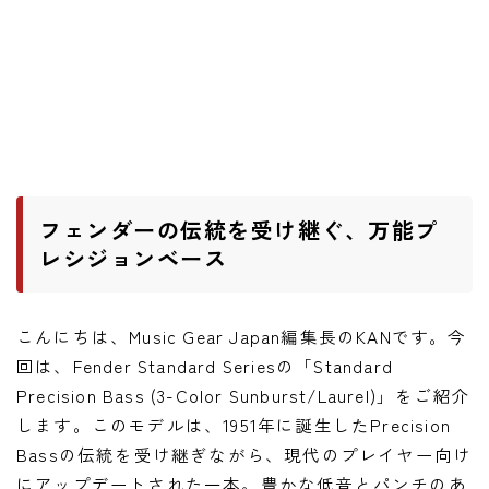
ワウペダル
ピッチシフター
アンプ
ギターアンプ
ベースアンプ
フェンダーの伝統を受け継ぐ、万能プ
レシジョンベース
その他機材
ヘッドフォン
こんにちは、Music Gear Japan編集長のKANです。今
アプリ
回は、Fender Standard Seriesの「Standard
Precision Bass (3-Color Sunburst/Laurel)」をご紹介
レコーディング・DTM/DAW
します。このモデルは、1951年に誕生したPrecision
アクセサリ
Bassの伝統を受け継ぎながら、現代のプレイヤー向け
にアップデートされた一本。豊かな低音とパンチのあ