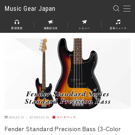
Music Gear Japan
MENU
最新情報
編集部注目
レビュー
音楽ニュース
楽器
エレキギター
エレキベース
アコースティックギター
エレアコ
エフェクター
エフェクター全般
2025.03.14
2025.03.14
エレキベース
ディストーション
Fender Standard Precision Bass (3-Color
オーバードライブ