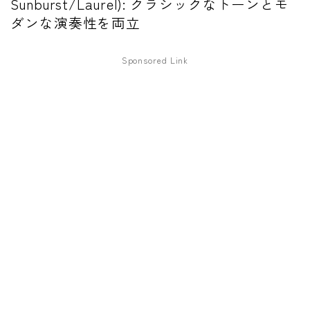
Sunburst/Laurel): クラシックなトーンとモ
ファズ
ダンな演奏性を両立
ディレイ
Sponsored Link
リバーブ
ブースター
フィルター
モジュレーション
コンプレッサー
チューナー
プリアンプ
シミュレーター
マルチエフェクター
イコライザー
リングモジュレータ