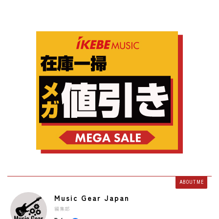
ABOUT ME
Music Gear Japan
編集部