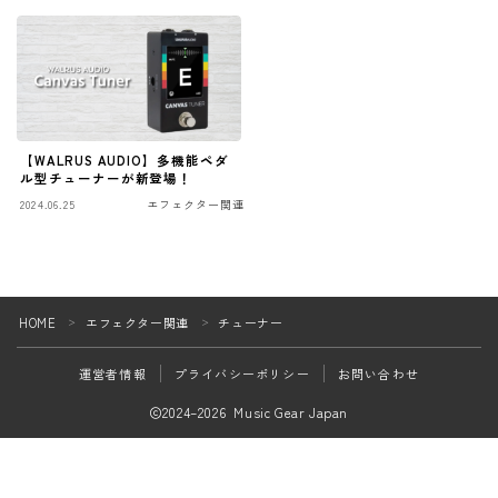
ファズ
ディレイ
リバーブ
ブースター
【WALRUS AUDIO】多機能ペダ
ル型チューナーが新登場！
フィルター
2024.06.25
エフェクター関連
モジュレーション
コンプレッサー
チューナー
HOME
エフェクター関連
チューナー
＞
＞
Follow Me
プリアンプ
運営者情報
プライバシーポリシー
お問い合わせ
シミュレーター
2024–2026 Music Gear Japan
マルチエフェクター
イコライザー
リングモジュレータ