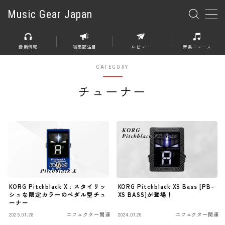
Music Gear Japan
MENU
最新情報
編集部注目
レビュー
音楽ニュース
楽器
CATEGORY
エレキギター
チューナー
エレキベース
アコースティックギター
エレアコ
エフェクター
エフェクター全般
KORG Pitchblack X : スタイリッ
KORG Pitchblack XS Bass [PB-
シュな限定カラーのペダル型チュ
XS BASS]が登場！
ーナー
ディストーション
2025.01.28
エフェクター関連
2024.07.26
エフェクター関連
オーバードライブ