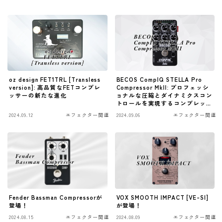
ファズ
ディレイ
リバーブ
ブースター
oz design FET1TRL [Transless
BECOS CompIQ STELLA Pro
フィルター
version]: 高品質なFETコンプレ
Compressor MkII: プロフェッシ
ッサーの新たな進化
ョナルな圧縮とダイナミクスコン
モジュレーション
トロールを実現するコンプレッサ
ーペダル
2024.09.12
エフェクター関連
2024.09.06
エフェクター関連
コンプレッサー
チューナー
プリアンプ
シミュレーター
マルチエフェクター
Fender Bassman Compressorが
VOX SMOOTH IMPACT [VE-SI]
イコライザー
登場！
が登場！
2024.08.15
エフェクター関連
2024.08.09
エフェクター関連
リングモジュレータ