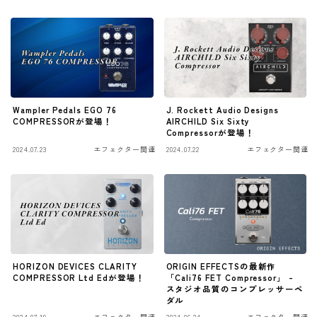
ワウペダル
ピッチシフター
アンプ
Wampler Pedals EGO 76
J. Rockett Audio Designs
ギターアンプ
COMPRESSORが登場！
AIRCHILD Six Sixty
Compressorが登場！
ベースアンプ
2024.07.23
エフェクター関連
2024.07.22
エフェクター関連
その他機材
ヘッドフォン
アプリ
レコーディング・DTM/DAW
HORIZON DEVICES CLARITY
ORIGIN EFFECTSの最新作
COMPRESSOR Ltd Edが登場！
「Cali76 FET Compressor」 -
アクセサリ
スタジオ品質のコンプレッサーペ
ダル
2024.07.19
エフェクター関連
2024.06.24
エフェクター関連