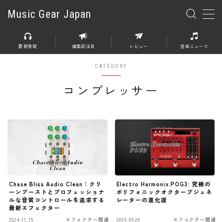
Music Gear Japan
MENU
最新情報
編集部注目
レビュー
音楽ニュース
楽器
CATEGORY
エレキギター
コンプレッサー
エレキベース
アコースティックギター
エレアコ
エフェクター
エフェクター全般
Chase Bliss Audio Clean：クリ
Electro Harmonix POG3: 究極の
ーンブーストとプロフェッショナ
ポリフォニックオクターブジェネ
ルな音質コントロールを追求する
レーターの進化版
ディストーション
最新エフェクター
オーバードライブ
2024.11.15
エフェクター関連
2024.09.20
エフェクター関連