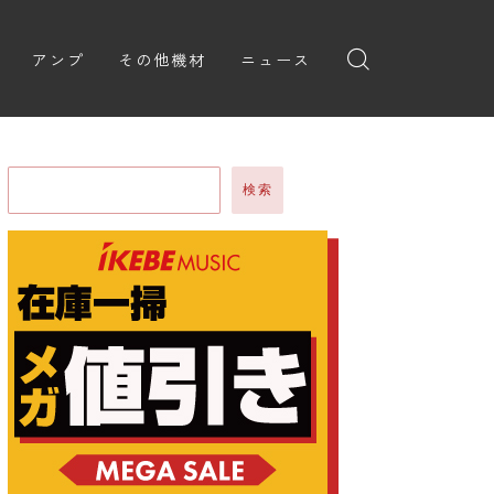
アンプ
その他機材
ニュース
全般
ギターアンプ
ニュース
ヘッドフォン
ョン
ベースアンプ
新製品
アプリ
検索
イブ
レビュー
レコーディング・DTM/DAW
弾いてみた
アクセサリ
ョン