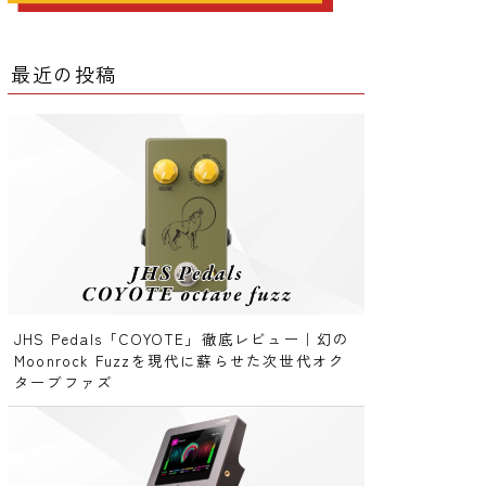
ー
最近の投稿
ー
クター
レータ
JHS Pedals「COYOTE」徹底レビュー｜幻の
Moonrock Fuzzを現代に蘇らせた次世代オク
ターブファズ
ー