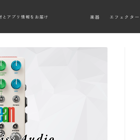
楽器
エフェクター
材とアプリ情報をお届け
エレキギター
エフェクター
エレキベース
ディストーシ
アコースティックギター
オーバードラ
エレアコ
ファズ
ディレイ
リバーブ
ブースター
フィルター
モジュレーシ