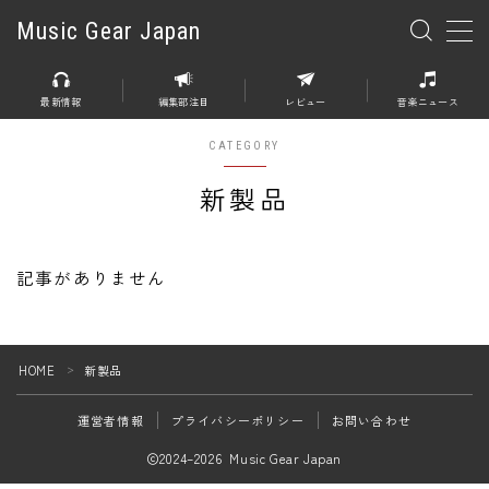
Music Gear Japan
MENU
最新情報
編集部注目
レビュー
音楽ニュース
楽器
CATEGORY
エレキギター
新製品
エレキベース
アコースティックギター
記事がありません
エレアコ
エフェクター
HOME
新製品
＞
エフェクター全般
運営者情報
プライバシーポリシー
お問い合わせ
ディストーション
2024–2026 Music Gear Japan
オーバードライブ