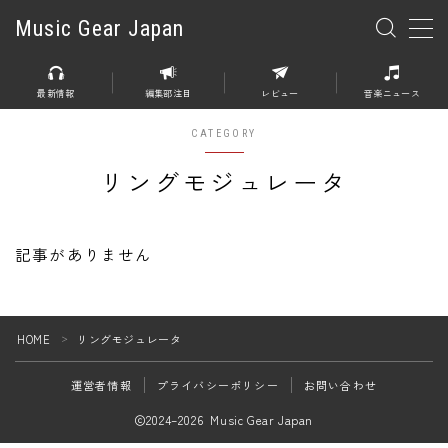
Music Gear Japan
MENU
最新情報
編集部注目
レビュー
音楽ニュース
楽器
CATEGORY
エレキギター
リングモジュレータ
エレキベース
アコースティックギター
記事がありません
エレアコ
エフェクター
HOME
リングモジュレータ
＞
エフェクター全般
運営者情報
プライバシーポリシー
お問い合わせ
ディストーション
2024–2026 Music Gear Japan
オーバードライブ