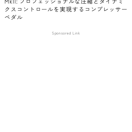
MkII: プロフェッショナルな圧縮とダイナミ
クスコントロールを実現するコンプレッサー
ファズ
ペダル
ディレイ
リバーブ
Sponsored Link
ブースター
フィルター
モジュレーション
コンプレッサー
チューナー
プリアンプ
シミュレーター
マルチエフェクター
イコライザー
リングモジュレータ