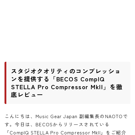
ワウペダル
ピッチシフター
アンプ
ギターアンプ
ベースアンプ
スタジオクオリティのコンプレッショ
その他機材
ンを提供する「BECOS CompIQ
STELLA Pro Compressor MkII」を徹
ヘッドフォン
底レビュー
アプリ
レコーディング・DTM/DAW
こんにちは、Music Gear Japan 副編集長のNAOTOで
アクセサリ
す。今日は、BECOSからリリースされている
「CompIQ STELLA Pro Compressor MkII」をご紹介