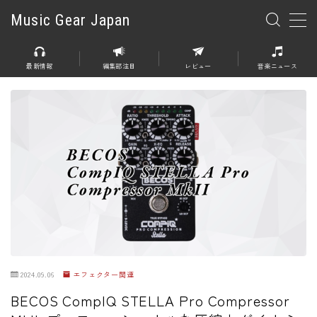
Music Gear Japan
MENU
最新情報
編集部注目
レビュー
音楽ニュース
楽器
エレキギター
エレキベース
アコースティックギター
エレアコ
エフェクター
エフェクター全般
2024.09.06
エフェクター関連
ディストーション
BECOS CompIQ STELLA Pro Compressor
オーバードライブ