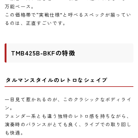
ニュース
万能ベース。
ニュース
この価格帯で“実戦仕様”と呼べるスペックが揃ってい
るのは、正直すごいです。
新製品
レビュー
弾いてみた
TMB425B-BKFの特徴
タルマンスタイルのレトロなシェイプ
一目見て惹かれるのが、このクラシックなボディライ
ン。
フェンダー系とも違う独特のレトロ感を持ちながら、
演奏時のバランスがとても良く、ライブでの取り回し
も快適。