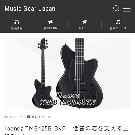
Music Gear Japan
MENU
最新情報
編集部注目
レビュー
音楽ニュース
楽器
エレキギター
エレキベース
アコースティックギター
エレアコ
エフェクター
エフェクター全般
2025.05.29
エレキベース
ディストーション
Ibanez TMB425B-BKF – 低音の芯を支える王
オーバードライブ