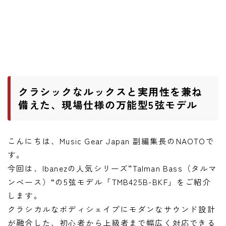
ワウペダル
ピッチシフター
アンプ
ギターアンプ
クラシックなルックスと実用性を兼ね
ベースアンプ
備えた、現場仕様の万能型5弦モデル
その他機材
こんにちは、Music Gear Japan 副編集長のNAOTOで
ヘッドフォン
す。
アプリ
今回は、Ibanezの人気シリーズ“Talman Bass（タルマ
ンベース）”の5弦モデル「TMB425B-BKF」をご紹介
レコーディング・DTM/DAW
します。
アクセサリ
クラシカルなボディシェイプにモダンなサウンド設計
が融合した、初心者から上級者まで幅広く対応できる