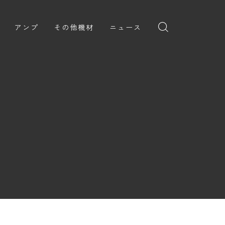
アンプ
その他機材
ニュース
全般
ギターアンプ
ニュース
ヘッドフォン
ョン
ベースアンプ
新製品
アプリ
イブ
レビュー
レコーディング・DTM/DAW
弾いてみた
アクセサリ
ョン