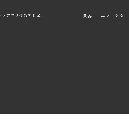
楽器
エフェクター
材とアプリ情報をお届け
エレキギター
エフェクター
エレキベース
ディストーシ
アコースティックギター
オーバードラ
エレアコ
ファズ
ディレイ
リバーブ
ブースター
フィルター
モジュレーシ