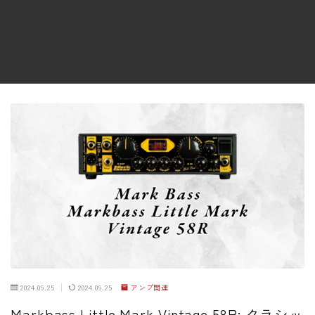
ファズ
ディレイ
リバーブ
ブースター
フィルター
モジュレーション
コンプレッサー
チューナー
プリアンプ
シミュレーター
マルチエフェクター
2024.09.25
2024.09.25
アンプ関連
イコライザー
Markbass Little Mark Vintage 58R: クラシッ
リングモジュレータ