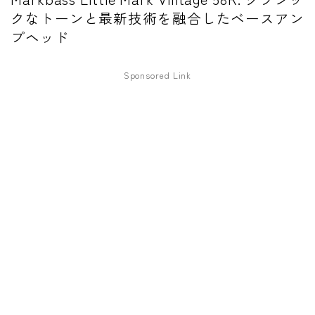
クなトーンと最新技術を融合したベースアン
ワウペダル
プヘッド
ピッチシフター
Sponsored Link
アンプ
ギターアンプ
ベースアンプ
その他機材
ヘッドフォン
アプリ
レコーディング・DTM/DAW
アクセサリ