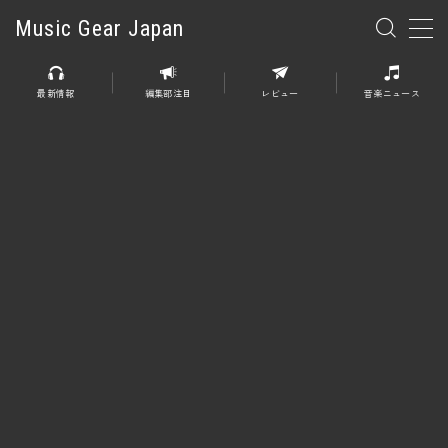
Music Gear Japan
MENU
最新情報
編集部注目
レビュー
音楽ニュース
楽器
エレキギター
エレキベース
アコースティックギター
エレアコ
エフェクター
エフェクター全般
ディストーション
オーバードライブ