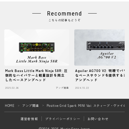
Recommend
こちらの記事もどうぞ
Mark Bass Little Mark Ninja 58R: 圧
Aguilar AG700 V2: 明瞭でパ
倒的なハイパワーと軽量設計を両立
なベースサウンドを提供する次
したベースアンプヘッド
アンプヘッド
2025.02.26
アンプ関連
2024.10.22
ア
Follow Me
HOME
アンプ関連
Positive Grid Spark MINI Vai: スティー
＞
＞
運営者情報
プライバシーポリシー
お問い合わせ
2024–2026 Music Gear Japan