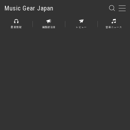
Music Gear Japan
MENU
最新情報
編集部注目
レビュー
音楽ニュース
楽器
エレキギター
エレキベース
アコースティックギター
エレアコ
エフェクター
エフェクター全般
ディストーション
オーバードライブ