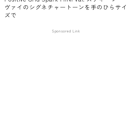
ヴァイのシグネチャートーンを手のひらサイ
ワウペダル
ズで
ピッチシフター
Sponsored Link
アンプ
ギターアンプ
ベースアンプ
その他機材
ヘッドフォン
アプリ
レコーディング・DTM/DAW
アクセサリ