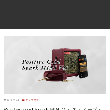
ファズ
ディレイ
リバーブ
ブースター
フィルター
モジュレーション
コンプレッサー
チューナー
プリアンプ
シミュレーター
マルチエフェクター
2024.09.04
アンプ関連
イコライザー
Positive Grid Spark MINI Vai: スティーブ・
リングモジュレータ