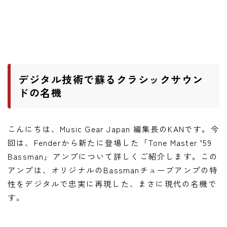
ワウペダル
ピッチシフター
アンプ
デジタル技術で蘇るクラシックサウン
ギターアンプ
ドの名機
ベースアンプ
こんにちは、Music Gear Japan 編集長のKANです。今
その他機材
回は、Fenderから新たに登場した「Tone Master ’59
ヘッドフォン
Bassman」アンプについて詳しくご紹介します。この
アプリ
アンプは、オリジナルのBassmanチューブアンプの特
性をデジタルで忠実に再現した、まさに現代の名機で
レコーディング・DTM/DAW
す。
アクセサリ