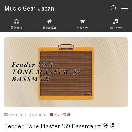
Music Gear Japan
MENU
最新情報
編集部注目
レビュー
音楽ニュース
楽器
エレキギター
エレキベース
アコースティックギター
エレアコ
エフェクター
エフェクター全般
2024.07.30
2024.07.30
アンプ関連
ディストーション
Fender Tone Master ’59 Bassmanが登場！
オーバードライブ