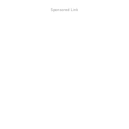
ファズ
Sponsored Link
ディレイ
リバーブ
ブースター
フィルター
モジュレーション
コンプレッサー
チューナー
プリアンプ
シミュレーター
マルチエフェクター
イコライザー
リングモジュレータ