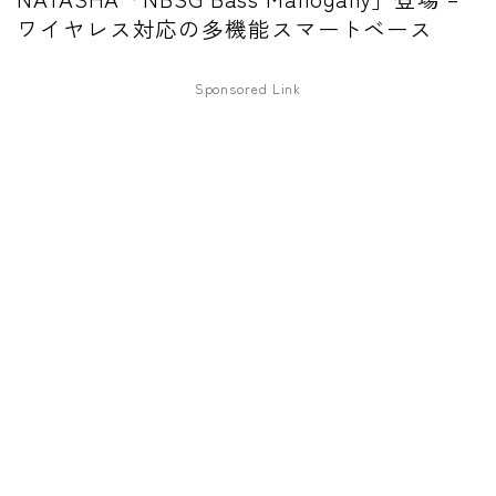
ワイヤレス対応の多機能スマートベース
ワウペダル
ピッチシフター
Sponsored Link
アンプ
ギターアンプ
ベースアンプ
その他機材
ヘッドフォン
アプリ
レコーディング・DTM/DAW
アクセサリ