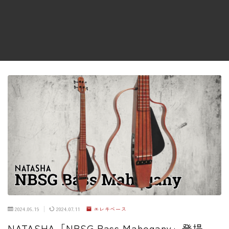
ファズ
ディレイ
リバーブ
ブースター
フィルター
モジュレーション
コンプレッサー
チューナー
プリアンプ
シミュレーター
マルチエフェクター
2024.06.19
2024.07.11
エレキベース
イコライザー
NATASHA「NBSG Bass Mahogany」登場 –
リングモジュレータ