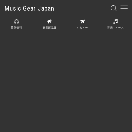
Music Gear Japan
MENU
最新情報
編集部注目
レビュー
音楽ニュース
楽器
エレキギター
エレキベース
アコースティックギター
エレアコ
エフェクター
エフェクター全般
ディストーション
オーバードライブ