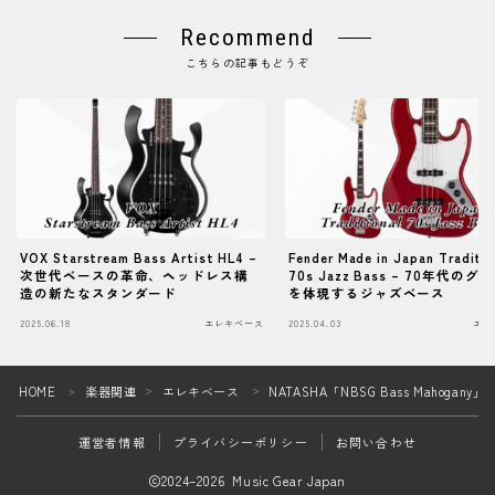
Recommend
こちらの記事もどうぞ
VOX Starstream Bass Artist HL4 –
Fender Made in Japan Traditio
次世代ベースの革命、ヘッドレス構
70s Jazz Bass – 70年代のグ
造の新たなスタンダード
を体現するジャズベース
2025.06.18
エレキベース
2025.04.03
エレ
Follow Me
HOME
楽器関連
エレキベース
NATASHA「NBSG Bass Mahog
＞
＞
＞
運営者情報
プライバシーポリシー
お問い合わせ
2024–2026 Music Gear Japan