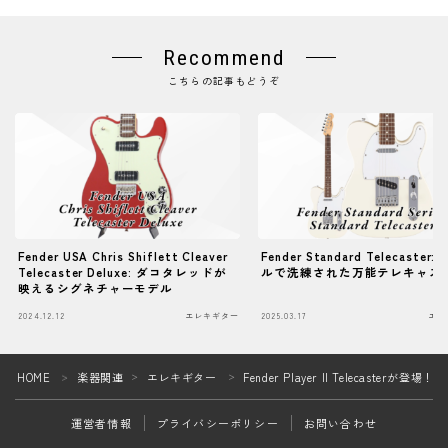
Recommend
こちらの記事もどうぞ
Fender USA Chris Shiflett Cleaver
Fender Standard Telecaster
Telecaster Deluxe: ダコタレッドが
ルで洗練された万能テレキャス
映えるシグネチャーモデル
2024.12.12
エレキギター
2025.03.17
エレ
Follow Me
HOME
楽器関連
エレキギター
Fender Player II Telecasterが登場！
＞
＞
＞
運営者情報
プライバシーポリシー
お問い合わせ