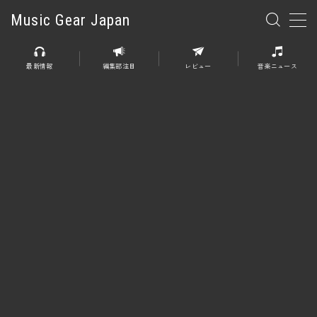
Music Gear Japan
MENU
最新情報
編集部注目
レビュー
音楽ニュース
楽器
エレキギター
エレキベース
アコースティックギター
エレアコ
エフェクター
エフェクター全般
ディストーション
オーバードライブ