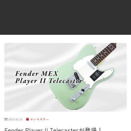
ファズ
ディレイ
リバーブ
ブースター
フィルター
モジュレーション
コンプレッサー
チューナー
プリアンプ
シミュレーター
マルチエフェクター
2024.08.20
エレキギター
イコライザー
Fender Player II Telecasterが登場！
リングモジュレータ