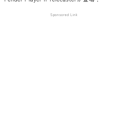
ワウペダル
Sponsored Link
ピッチシフター
アンプ
ギターアンプ
ベースアンプ
その他機材
ヘッドフォン
アプリ
レコーディング・DTM/DAW
アクセサリ