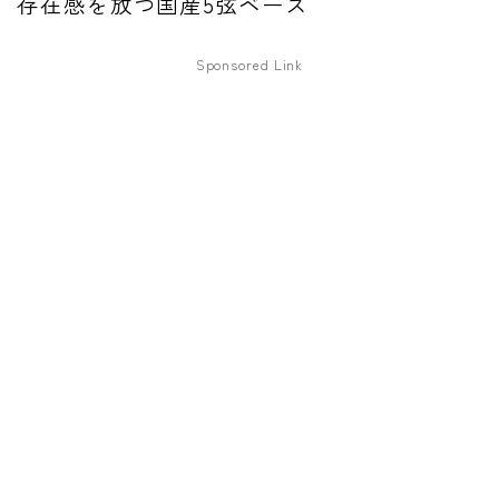
存在感を放つ国産5弦ベース
ファズ
Sponsored Link
ディレイ
リバーブ
ブースター
フィルター
モジュレーション
コンプレッサー
チューナー
プリアンプ
シミュレーター
マルチエフェクター
イコライザー
リングモジュレータ