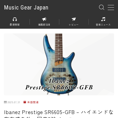
Music Gear Japan
MENU
最新情報
編集部注目
レビュー
音楽ニュース
楽器
エレキギター
エレキベース
アコースティックギター
エレアコ
エフェクター
エフェクター全般
2025.07.31
楽器関連
ディストーション
Ibanez Prestige SR6605-GFB – ハイエンドな
オーバードライブ