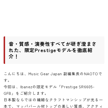
ワウペダル
ピッチシフター
アンプ
ギターアンプ
音・質感・演奏性すべてが研ぎ澄まさ
ベースアンプ
れた、限定Prestigeモデルを徹底紹
介！
その他機材
ヘッドフォン
こんにちは、Music Gear Japan 副編集長のNAOTOで
アプリ
す。
今回は、Ibanezの限定モデル「Prestige SR6605-
レコーディング・DTM/DAW
GFB」をご紹介します。
アクセサリ
日本製ならではの繊細なクラフトマンシップが光る一
本で、マッパバール材トップの美しい質感、アクティ