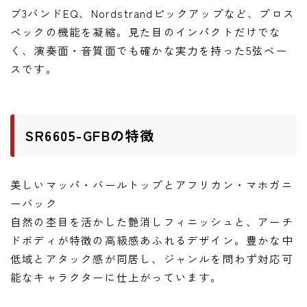
ニュース
ブ3バンドEQ、Nordstrandピックアップなど、プロス
ニュース
ペックの機能を凝縮。見た目のインパクトだけでな
く、演奏面・音質面でも確かな実力を持った5弦ベー
新製品
スです。
レビュー
弾いてみた
SR6605-GFBの特徴
美しいマッパ・バールトップとアフリカン・マホガニ
ーバック
自然の杢目を活かした艶消しフィニッシュと、アーチ
ドボディが特徴の高級感あふれるデザイン。豊かな中
低域とアタック感が同居し、ジャンルを問わず対応可
能なキャラクターに仕上がっています。