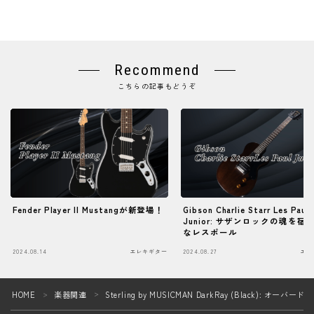
Recommend
こちらの記事もどうぞ
Fender Player II Mustangが新登場！
Gibson Charlie Starr Les Paul
Junior: サザンロックの魂を宿
なレスポール
2024.08.14
エレキギター
2024.08.27
エレ
Follow Me
HOME
楽器関連
Sterling by MUSICMAN DarkRay (Black
＞
＞