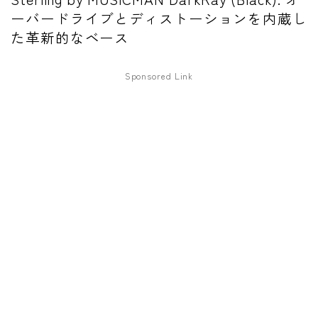
ーバードライブとディストーションを内蔵し
ワウペダル
た革新的なベース
ピッチシフター
Sponsored Link
アンプ
ギターアンプ
ベースアンプ
その他機材
ヘッドフォン
アプリ
レコーディング・DTM/DAW
アクセサリ