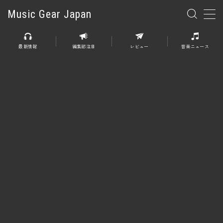
Music Gear Japan
MENU
最新情報
編集部注目
レビュー
音楽ニュース
楽器
エレキギター
エレキベース
アコースティックギター
エレアコ
エフェクター
エフェクター全般
ディストーション
オーバードライブ