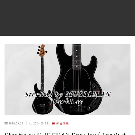
ファズ
ディレイ
リバーブ
ブースター
フィルター
モジュレーション
コンプレッサー
チューナー
プリアンプ
シミュレーター
マルチエフェクター
2024.09.23
2024.09.23
楽器関連
イコライザー
Sterling by MUSICMAN DarkRay (Black): オ
リングモジュレータ