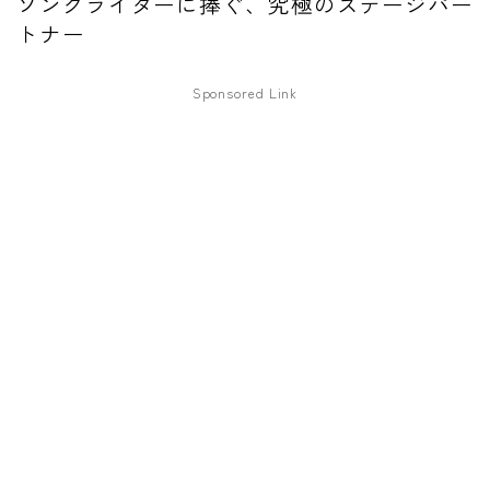
ソングライターに捧ぐ、究極のステージパー
トナー
ファズ
ディレイ
Sponsored Link
リバーブ
ブースター
フィルター
モジュレーション
コンプレッサー
チューナー
プリアンプ
シミュレーター
マルチエフェクター
イコライザー
リングモジュレータ