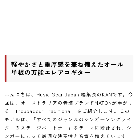
ワウペダル
ピッチシフター
アンプ
ギターアンプ
ベースアンプ
軽やかさと重厚感を兼ね備えたオール
単板の万能エレアコギター
その他機材
ヘッドフォン
こんにちは、Music Gear Japan 編集長のKANです。今
アプリ
回は、オーストラリアの老舗ブランドMATONが手がけ
る「Troubadour Traditional」をご紹介します。この
レコーディング・DTM/DAW
モデルは、「すべてのジャンルのシンガーソングライ
アクセサリ
ターのステージパートナー」をテーマに設計され、シ
ンガーにとって最適な演奏性と音質を備えています。