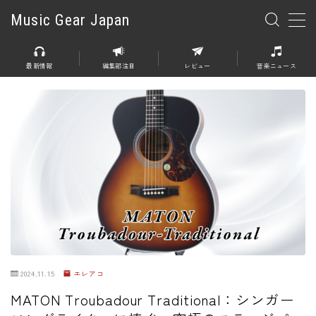
Music Gear Japan
MENU
最新情報
編集部注目
レビュー
音楽ニュース
楽器
エレキギター
エレキベース
アコースティックギター
エレアコ
エフェクター
エフェクター全般
2024.11.15
エレアコ
ディストーション
MATON Troubadour Traditional：シンガー
オーバードライブ