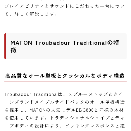
ニュース
プレイアビリティとサウンドにこだわった一台につい
ニュース
て、詳しく解説します。
新製品
レビュー
MATON Troubadour Traditionalの特
弾いてみた
徴
高品質なオール単板とクラシカルなボディ構造
Troubadour Traditionalは、スプルーストップとクイ
ーンズランドメイプルサイドバックのオール単板構造
を採用し、MATONの人気モデルEBG808と同様の木材
を使用しています。トラディショナルシェイプとディ
ープボディの設計により、ピッキングレスポンスと抱