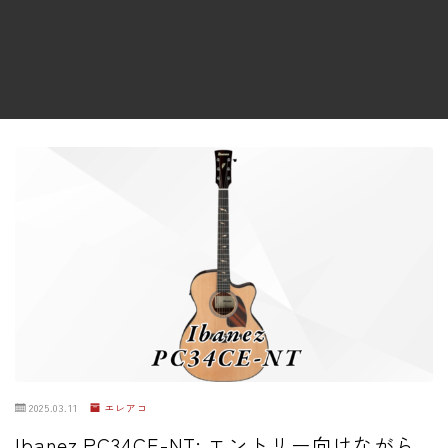
ファズ
ディレイ
リバーブ
ブースター
フィルター
モジュレーション
コンプレッサー
チューナー
プリアンプ
シミュレーター
マルチエフェクター
2025.03.11
エレアコ
イコライザー
Ibanez PC34CE-NT: エントリー向けながら
リングモジュレータ