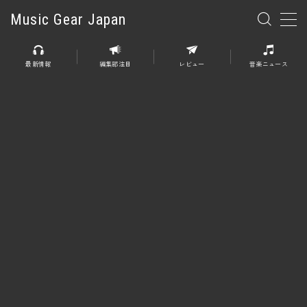
Music Gear Japan
MENU
最新情報
編集部注目
レビュー
音楽ニュース
楽器
エレキギター
エレキベース
アコースティックギター
エレアコ
エフェクター
エフェクター全般
ディストーション
オーバードライブ