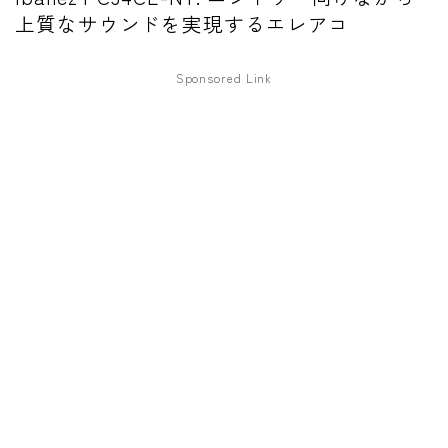
上質なサウンドを実現するエレアコ
ワウペダル
ピッチシフター
Sponsored Link
アンプ
ギターアンプ
ベースアンプ
その他機材
ヘッドフォン
アプリ
レコーディング・DTM/DAW
アクセサリ