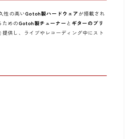
は、耐久性の高い
Gotoh製ハードウェア
が搭載され
るための
Gotoh製チューナー
と
ギターのブリ
を提供し、ライブやレコーディング中にスト