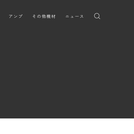
アンプ
その他機材
ニュース
全般
ギターアンプ
ニュース
ヘッドフォン
ョン
ベースアンプ
新製品
アプリ
イブ
レビュー
レコーディング・DTM/DAW
弾いてみた
アクセサリ
ョン