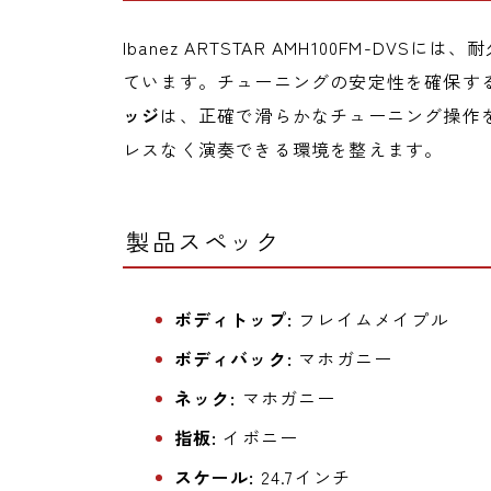
Ibanez ARTSTAR AMH100FM-DVSに
ています。チューニングの安定性を確保す
ッジ
は、正確で滑らかなチューニング操作
レスなく演奏できる環境を整えます。
製品スペック
ボディトップ:
フレイムメイプル
ボディバック:
マホガニー
ネック:
マホガニー
指板:
イボニー
スケール:
24.7インチ