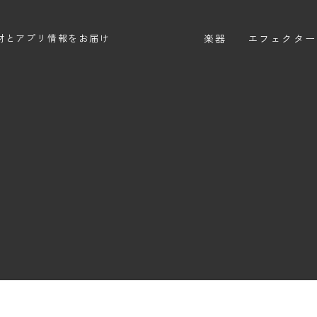
楽器
エフェクター
材とアプリ情報をお届け
エレキギター
エフェクター
エレキベース
ディストーシ
アコースティックギター
オーバードラ
エレアコ
ファズ
ディレイ
リバーブ
ブースター
フィルター
モジュレーシ