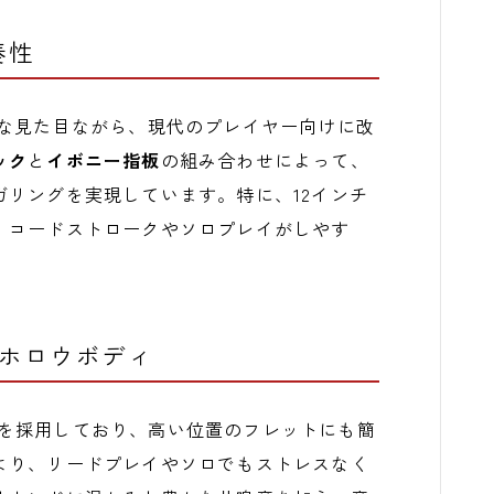
奏性
シックな見た目ながら、現代のプレイヤー向けに改
ック
と
イボニー指板
の組み合わせによって、
リングを実現しています。特に、12インチ
、コードストロークやソロプレイがしやす
。
ミホロウボディ
ウェイを採用しており、高い位置のフレットにも簡
より、リードプレイやソロでもストレスなく