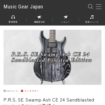
Music Gear Japan
MENU
最新情報
編集部注目
レビュー
音楽ニュース
楽器
エレキギター
エレキベース
アコースティックギター
エレアコ
エフェクター
エフェクター全般
2024.07.31
エレキギター
ディストーション
P.R.S. SE Swamp Ash CE 24 Sandblasted
オーバードライブ