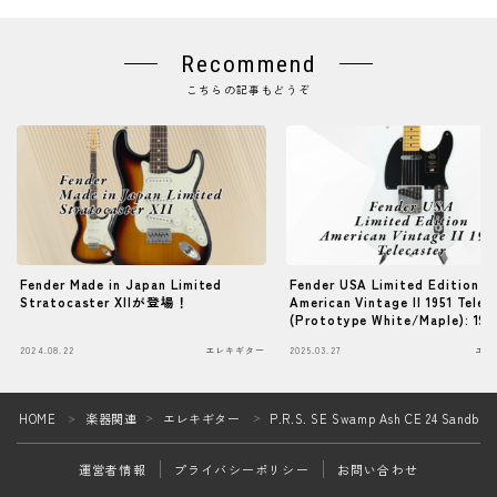
Recommend
こちらの記事もどうぞ
Fender Made in Japan Limited
Fender USA Limited Edition
Stratocaster XIIが登場！
American Vintage II 1951 Telec
(Prototype White/Maple): 1
デルを忠実に再現した特別仕様
2024.08.22
エレキギター
2025.03.27
エレ
レキャスター
Follow Me
HOME
楽器関連
エレキギター
P.R.S. SE Swamp Ash CE 24 Sandbla
＞
＞
＞
運営者情報
プライバシーポリシー
お問い合わせ