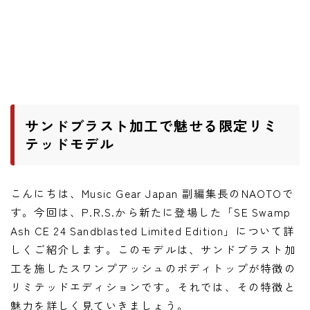
ワウペダル
ピッチシフター
アンプ
ギターアンプ
サンドブラスト加工で魅せる限定リミ
ベースアンプ
テッドモデル
その他機材
こんにちは、Music Gear Japan 副編集長のNAOTOで
ヘッドフォン
す。今回は、P.R.S.から新たに登場した「SE Swamp
アプリ
Ash CE 24 Sandblasted Limited Edition」について詳
しくご紹介します。このモデルは、サンドブラスト加
レコーディング・DTM/DAW
工を施したスワンプアッシュのボディトップが特徴の
アクセサリ
リミテッドエディションです。それでは、その特徴と
魅力を詳しく見ていきましょう。