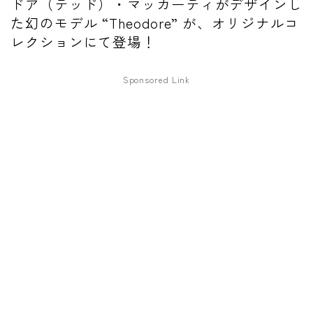
ドア（テッド）・マッカーティがデザインし
ファズ
た幻のモデル “Theodore” が、オリジナルコ
レクションにて登場！
ディレイ
リバーブ
Sponsored Link
ブースター
フィルター
モジュレーション
コンプレッサー
チューナー
プリアンプ
シミュレーター
マルチエフェクター
イコライザー
リングモジュレータ