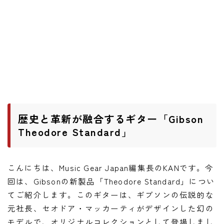
ワウペダル
ピッチシフター
アンプ
ギターアンプ
ベースアンプ
歴史と革新が融合するギター「Gibson
その他機材
Theodore Standard」
ヘッドフォン
アプリ
こんにちは、Music Gear Japan編集長のKANです。今
回は、Gibsonの新製品「Theodore Standard」につい
レコーディング・DTM/DAW
てご紹介します。このギターは、ギブソンの伝説的な
アクセサリ
元社長、セオドア・マッカーティがデザインした幻の
モデルで、オリジナルコレクションとして登場しまし