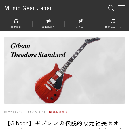
Music Gear Japan
MENU
最新情報
編集部注目
レビュー
音楽ニュース
楽器
エレキギター
エレキベース
アコースティックギター
エレアコ
エフェクター
エフェクター全般
2024.07.03
2024.07.11
エレキギター
ディストーション
【Gibson】ギブソンの伝説的な元社長セオ
オーバードライブ