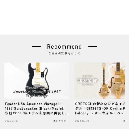
Recommend
こちらの記事もどうぞ
Fender USA American Vintage II
GRETSCHの新たなシグネイチ
1957 Stratocaster (Black/Maple):
デル「G6136TG-OP Orville Pe
伝統の1957年モデルを忠実に再現し
Falcon」 - オーヴィル・ペッ
たストラトキャスター
ィジョンを体現
2025.03.27
エレキギター
2024.06.24
エレ
Follow Me