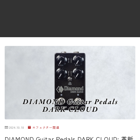
ファズ
ディレイ
リバーブ
ブースター
フィルター
モジュレーション
コンプレッサー
チューナー
プリアンプ
シミュレーター
マルチエフェクター
2024.10.18
エフェクター関連
イコライザー
DIAMOND Guitar Pedals DARK CLOUD: 革新
リングモジュレータ