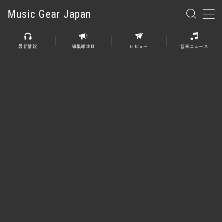
Music Gear Japan
MENU
最新情報
編集部注目
レビュー
音楽ニュース
楽器
エレキギター
エレキベース
アコースティックギター
エレアコ
エフェクター
エフェクター全般
ディストーション
オーバードライブ