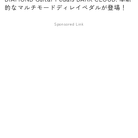
的なマルチモードディレイペダルが登場！
ワウペダル
ピッチシフター
Sponsored Link
アンプ
ギターアンプ
ベースアンプ
その他機材
ヘッドフォン
アプリ
レコーディング・DTM/DAW
アクセサリ