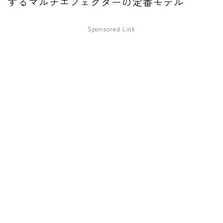
するマルチエフェクターの定番モデル
ファズ
Sponsored Link
ディレイ
リバーブ
ブースター
フィルター
モジュレーション
コンプレッサー
チューナー
プリアンプ
シミュレーター
マルチエフェクター
イコライザー
リングモジュレータ