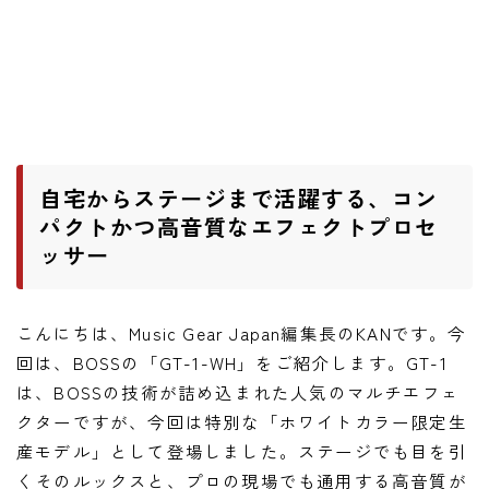
ワウペダル
ピッチシフター
アンプ
ギターアンプ
自宅からステージまで活躍する、コン
ベースアンプ
パクトかつ高音質なエフェクトプロセ
ッサー
その他機材
ヘッドフォン
こんにちは、Music Gear Japan編集長のKANです。今
アプリ
回は、BOSSの「GT-1-WH」をご紹介します。GT-1
は、BOSSの技術が詰め込まれた人気のマルチエフェ
レコーディング・DTM/DAW
クターですが、今回は特別な「ホワイトカラー限定生
アクセサリ
産モデル」として登場しました。ステージでも目を引
くそのルックスと、プロの現場でも通用する高音質が