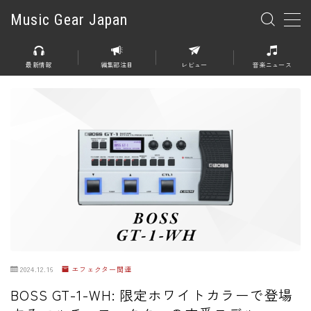
Music Gear Japan
MENU
最新情報
編集部注目
レビュー
音楽ニュース
楽器
エレキギター
エレキベース
アコースティックギター
エレアコ
エフェクター
エフェクター全般
2024.12.16
エフェクター関連
ディストーション
BOSS GT-1-WH: 限定ホワイトカラーで登場
オーバードライブ