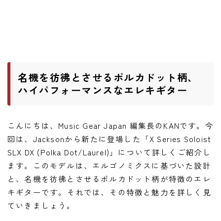
ワウペダル
ピッチシフター
アンプ
名機を彷彿とさせるポルカドット柄、
ギターアンプ
ハイパフォーマンスなエレキギター
ベースアンプ
こんにちは、Music Gear Japan 編集長のKANです。今
その他機材
回は、Jacksonから新たに登場した「X Series Soloist
ヘッドフォン
SLX DX (Polka Dot/Laurel)」について詳しくご紹介し
アプリ
ます。このモデルは、エルゴノミクスに基づいた設計
と、名機を彷彿とさせるポルカドット柄が特徴のエレ
レコーディング・DTM/DAW
キギターです。それでは、その特徴と魅力を詳しく見
アクセサリ
ていきましょう。