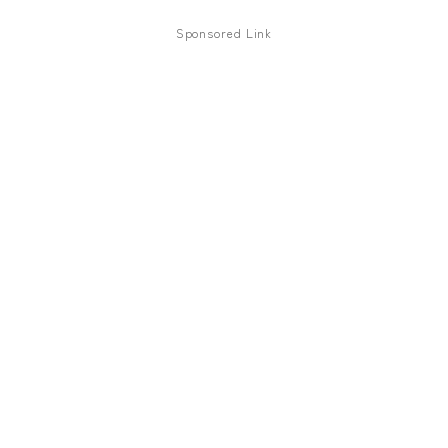
ファズ
Sponsored Link
ディレイ
リバーブ
ブースター
フィルター
モジュレーション
コンプレッサー
チューナー
プリアンプ
シミュレーター
マルチエフェクター
イコライザー
リングモジュレータ