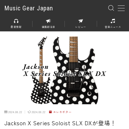
Music Gear Japan
MENU
最新情報
編集部注目
レビュー
音楽ニュース
楽器
エレキギター
エレキベース
アコースティックギター
エレアコ
エフェクター
エフェクター全般
2024.08.22
2024.08.22
エレキギター
ディストーション
Jackson X Series Soloist SLX DXが登場！
オーバードライブ