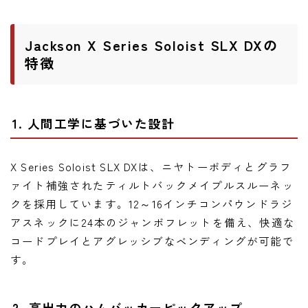
ニュース
ニュース
Jackson X Series Soloist SLX DXの
新製品
特徴
レビュー
弾いてみた
1. 人間工学に基づいた設計
X Series Soloist SLX DXは、ニヤトーボディとグラフ
ァイト補強されたティルトバックメイプルスルーネッ
クを採用しています。12～16インチコンパウンドラジ
アスネックに24本のジャンボフレットを備え、快適な
コードプレイとアグレッシブなベンディングが可能で
す。
2. 高出力のハムバッカーピックアップ