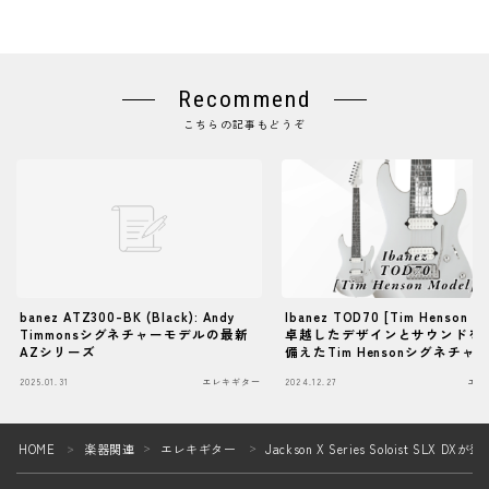
Recommend
こちらの記事もどうぞ
banez ATZ300-BK (Black): Andy
Ibanez TOD70 [Tim Henson Mo
Timmonsシグネチャーモデルの最新
卓越したデザインとサウンドを
AZシリーズ
備えたTim Hensonシグネチャ
ル
2025.01.31
エレキギター
2024.12.27
エレ
Follow Me
HOME
楽器関連
エレキギター
Jackson X Series Soloist SLX DXが
＞
＞
＞