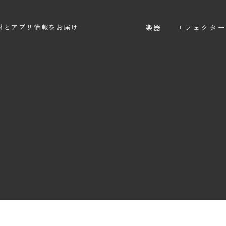
楽器
エフェクター
材とアプリ情報をお届け
エレキギター
エフェクター
エレキベース
ディストーシ
アコースティックギター
オーバードラ
エレアコ
ファズ
ディレイ
リバーブ
ブースター
フィルター
モジュレーシ