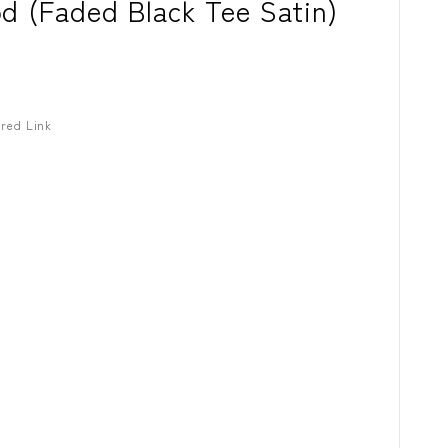
od (Faded Black Tee Satin)
red Link