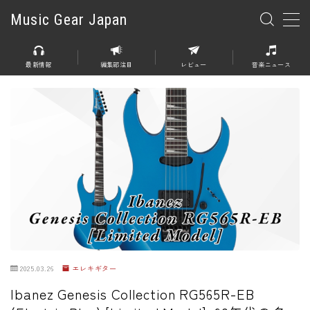
Music Gear Japan
MENU
最新情報
編集部注目
レビュー
音楽ニュース
楽器
エレキギター
エレキベース
アコースティックギター
エレアコ
エフェクター
エフェクター全般
2025.03.26
エレキギター
ディストーション
Ibanez Genesis Collection RG565R-EB
オーバードライブ