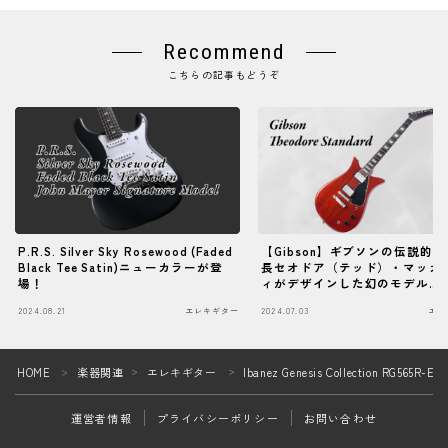
Recommend
こちらの記事もどうぞ
P.R.S. Silver Sky Rosewood (Faded
【Gibson】ギブソンの伝説的
Black Tee Satin)ニューカラーが登
長セオドア（テッド）・マッカ
場！
ィがデザインした幻のモデル
"Theodore" が、オリジナル
2024.08.21
エレキギター
2024.07.03
エレ
ョンにて登場！
Follow Me
HOME
楽器関連
エレキギター
Ibanez Genesis Collection RG565
＞
＞
＞
運営者情報
プライバシーポリシー
お問い合わせ