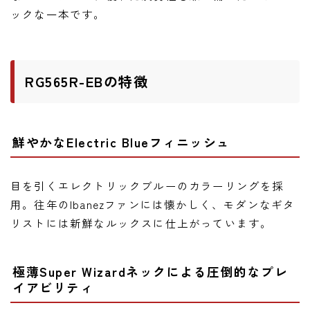
ニュース
ックな一本です。
ニュース
新製品
RG565R-EBの特徴
レビュー
弾いてみた
鮮やかなElectric Blueフィニッシュ
目を引くエレクトリックブルーのカラーリングを採
用。往年のIbanezファンには懐かしく、モダンなギタ
リストには新鮮なルックスに仕上がっています。
極薄Super Wizardネックによる圧倒的なプレ
イアビリティ