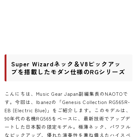
ワウペダル
ピッチシフター
アンプ
ギターアンプ
ベースアンプ
Super Wizardネック＆V8ピックアッ
プを搭載したモダン仕様のRGシリーズ
その他機材
ヘッドフォン
こんにちは、Music Gear Japan副編集長のNAOTOで
アプリ
す。今回は、Ibanezの「Genesis Collection RG565R-
EB (Electric Blue)」をご紹介します。このモデルは、
レコーディング・DTM/DAW
90年代の名機RG565をベースに、最新技術でアップデ
アクセサリ
ートした日本製の限定モデル。極薄ネック、パワフル
なピックアップ、優れた演奏性を兼ね備えたハイスペ