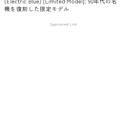
(Electric Blue) [Limited Model]: 90年代の名
機を復刻した限定モデル
ファズ
ディレイ
Sponsored Link
リバーブ
ブースター
フィルター
モジュレーション
コンプレッサー
チューナー
プリアンプ
シミュレーター
マルチエフェクター
イコライザー
リングモジュレータ