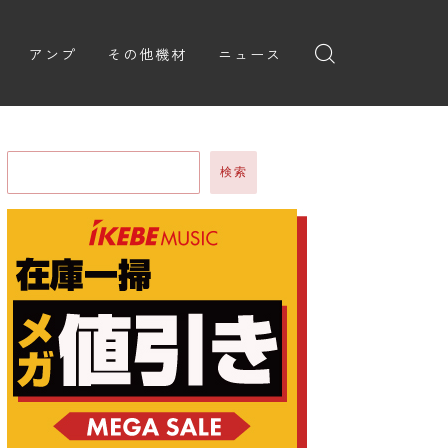
アンプ
その他機材
ニュース
全般
ギターアンプ
ニュース
ヘッドフォン
ョン
ベースアンプ
新製品
アプリ
検索
イブ
レビュー
レコーディング・DTM/DAW
弾いてみた
アクセサリ
ョン