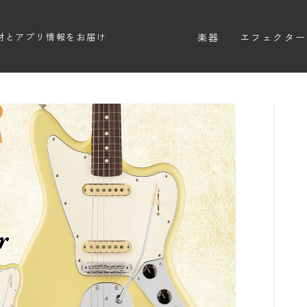
楽器
エフェクター
材とアプリ情報をお届け
エレキギター
エフェクター
エレキベース
ディストーシ
アコースティックギター
オーバードラ
エレアコ
ファズ
ディレイ
リバーブ
ブースター
フィルター
モジュレーシ