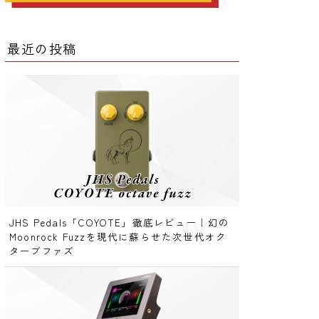
ー
最近の投稿
ー
クター
レータ
JHS Pedals「COYOTE」徹底レビュー｜幻の
Moonrock Fuzzを現代に蘇らせた次世代オク
ターブファズ
ー