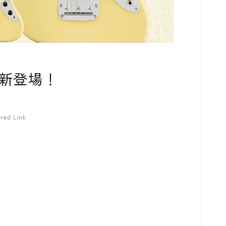
コンプレッサ
チューナー
プリアンプ
uarが新登場！
シミュレータ
マルチエフェ
red Link
イコライザー
リングモジュ
ワウペダル
ピッチシフタ