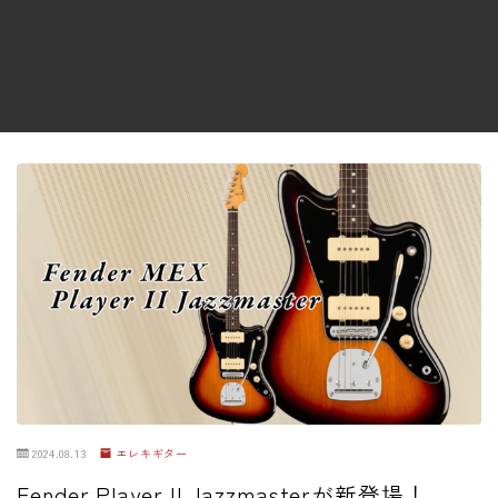
ファズ
ディレイ
リバーブ
ブースター
フィルター
モジュレーション
コンプレッサー
チューナー
プリアンプ
シミュレーター
マルチエフェクター
2024.08.13
エレキギター
イコライザー
Fender Player II Jazzmasterが新登場！
リングモジュレータ