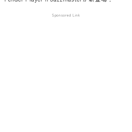
ワウペダル
Sponsored Link
ピッチシフター
アンプ
ギターアンプ
ベースアンプ
その他機材
ヘッドフォン
アプリ
レコーディング・DTM/DAW
アクセサリ