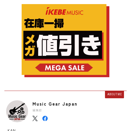
ABOUT ME
Music Gear Japan
編集部
KAN