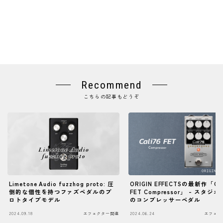
Recommend
こちらの記事もどうぞ
Limetone Audio fuzzhog proto: 圧
ORIGIN EFFECTSの最新作「Cal
倒的な個性を持つファズペダルのプ
FET Compressor」 - スタジ
ロトタイプモデル
のコンプレッサーペダル
2024.09.18
エフェクター関連
2024.06.24
エフェク
Follow Me