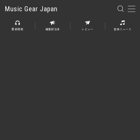
Music Gear Japan
MENU
最新情報
編集部注目
レビュー
音楽ニュース
楽器
エレキギター
エレキベース
アコースティックギター
エレアコ
エフェクター
エフェクター全般
ディストーション
オーバードライブ