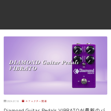
ファズ
ディレイ
リバーブ
ブースター
フィルター
モジュレーション
コンプレッサー
チューナー
プリアンプ
シミュレーター
マルチエフェクター
2024.07.18
エフェクター関連
イコライザー
Diamond Guitar Pedals VIBRATOが最新のバ
リングモジュレータ