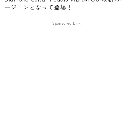
ージョンとなって登場！
ワウペダル
ピッチシフター
Sponsored Link
アンプ
ギターアンプ
ベースアンプ
その他機材
ヘッドフォン
アプリ
レコーディング・DTM/DAW
アクセサリ