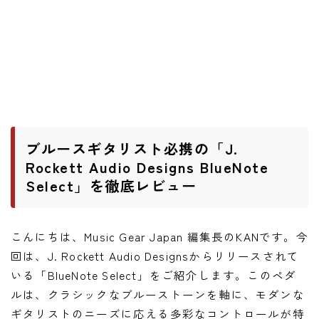
ワウペダル
ピッチシフター
アンプ
ギターアンプ
ベースアンプ
ブルースギタリスト必携の「J.
Rockett Audio Designs BlueNote
Select」を徹底レビュー
その他機材
ヘッドフォン
アプリ
こんにちは、Music Gear Japan 編集長のKANです。今
回は、J. Rockett Audio Designsからリリースされて
レコーディング・DTM/DAW
いる「BlueNote Select」をご紹介します。このペダ
アクセサリ
ルは、クラシックなブルーストーンを軸に、モダンな
ギタリストのニーズに応える多彩なコントロールが特