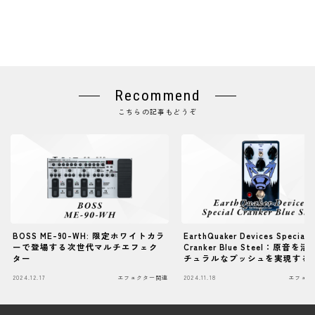
Recommend
こちらの記事もどうぞ
BOSS ME-90-WH: 限定ホワイトカラ
EarthQuaker Devices Special
ーで登場する次世代マルチエフェク
Cranker Blue Steel：原音を
ター
チュラルなプッシュを実現する
オーバードライブペダル
2024.12.17
エフェクター関連
2024.11.18
エフェク
Follow Me