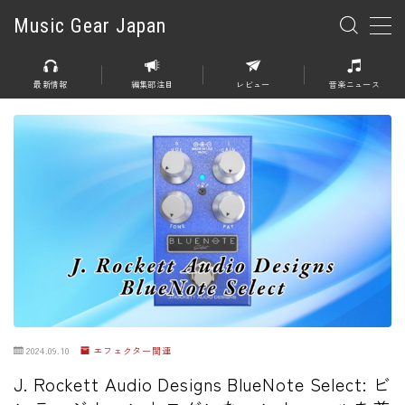
Music Gear Japan
MENU
最新情報
編集部注目
レビュー
音楽ニュース
楽器
エレキギター
エレキベース
アコースティックギター
エレアコ
エフェクター
エフェクター全般
2024.09.10
エフェクター関連
ディストーション
J. Rockett Audio Designs BlueNote Select: ビ
オーバードライブ