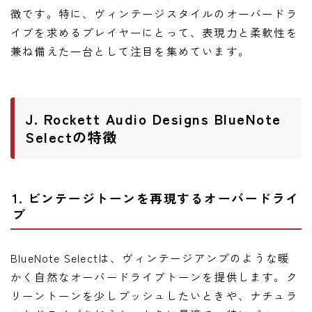
ニュース
徴です。特に、ヴィンテージスタイルのオーバードラ
ニュース
イブを求めるプレイヤーにとって、表現力と柔軟性を
兼ね備えた一台として注目を集めています。
新製品
レビュー
弾いてみた
J. Rockett Audio Designs BlueNote
Selectの特徴
1. ビンテージトーンを再現するオーバードライ
ブ
BlueNote Selectは、ヴィンテージアンプのような暖
かく自然なオーバードライブトーンを提供します。ク
リーントーンを少しプッシュしたいときや、ナチュラ