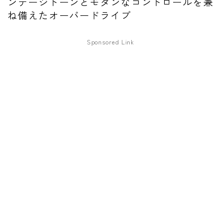
ンテージトーンとモダンなコントロールを兼
ね備えたオーバードライブ
ファズ
ディレイ
Sponsored Link
リバーブ
ブースター
フィルター
モジュレーション
コンプレッサー
チューナー
プリアンプ
シミュレーター
マルチエフェクター
イコライザー
リングモジュレータ