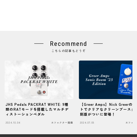
Recommend
こちらの記事もどうぞ
JHS Pedals PACKRAT WHITE: 9種
【Greer Amps】Nick Greer
類のRATモードを搭載したマルチデ
トでクリアなクリーンブースタ
ィストーションペダル
刻版がついに登場！
2024.10.04
エフェクター関連
2024.07.05
エフェク
Follow Me