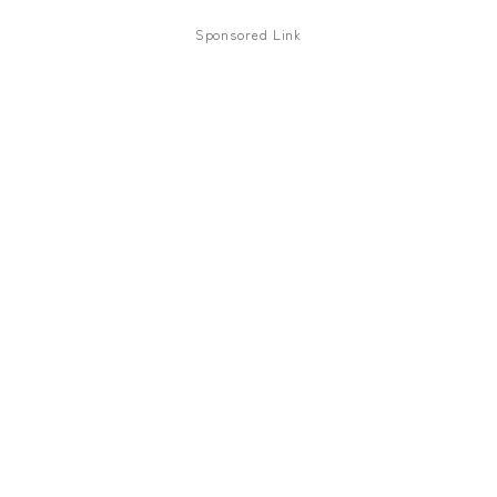
ファズ
Sponsored Link
ディレイ
リバーブ
ブースター
フィルター
モジュレーション
コンプレッサー
チューナー
プリアンプ
シミュレーター
マルチエフェクター
イコライザー
リングモジュレータ