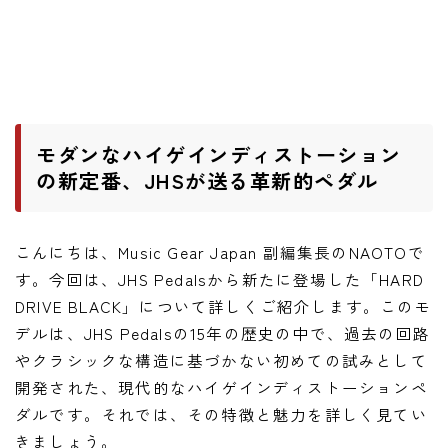
ワウペダル
ピッチシフター
アンプ
モダンなハイゲインディストーション
ギターアンプ
の新定番、JHSが送る革新的ペダル
ベースアンプ
こんにちは、Music Gear Japan 副編集長のNAOTOで
その他機材
す。今回は、JHS Pedalsから新たに登場した「HARD
ヘッドフォン
DRIVE BLACK」について詳しくご紹介します。このモ
アプリ
デルは、JHS Pedalsの15年の歴史の中で、過去の回路
やクラシックな構造に基づかない初めての試みとして
レコーディング・DTM/DAW
開発された、現代的なハイゲインディストーションペ
アクセサリ
ダルです。それでは、その特徴と魅力を詳しく見てい
きましょう。