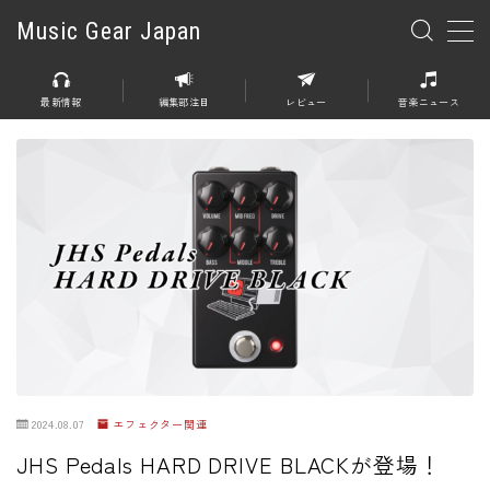
Music Gear Japan
MENU
最新情報
編集部注目
レビュー
音楽ニュース
楽器
エレキギター
エレキベース
アコースティックギター
エレアコ
エフェクター
エフェクター全般
2024.08.07
エフェクター関連
ディストーション
JHS Pedals HARD DRIVE BLACKが登場！
オーバードライブ