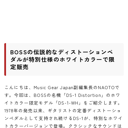
ワウペダル
ピッチシフター
アンプ
ギターアンプ
BOSSの伝説的なディストーションペ
ベースアンプ
ダルが特別仕様のホワイトカラーで限
定販売
その他機材
ヘッドフォン
こんにちは、Music Gear Japan副編集長のNAOTOで
アプリ
す。今回は、BOSSの名機「DS-1 Distortion」のホワ
イトカラー限定モデル「DS-1-WH」をご紹介します。
レコーディング・DTM/DAW
1978年の発売以来、ギタリストの定番ディストーショ
アクセサリ
ンペダルとして支持され続けるDS-1が、特別なホワイ
トカラーバージョンで登場。クラシックなサウンドは