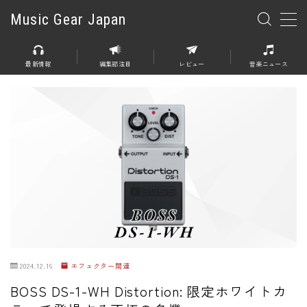
Music Gear Japan
MENU
最新情報
編集部注目
レビュー
音楽ニュース
楽器
エレキギター
エレキベース
アコースティックギター
エレアコ
エフェクター
エフェクター全般
2024.12.16
エフェクター関連
ディストーション
BOSS DS-1-WH Distortion: 限定ホワイトカ
オーバードライブ