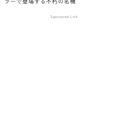
ラーで登場する不朽の名機
ファズ
Sponsored Link
ディレイ
リバーブ
ブースター
フィルター
モジュレーション
コンプレッサー
チューナー
プリアンプ
シミュレーター
マルチエフェクター
イコライザー
リングモジュレータ