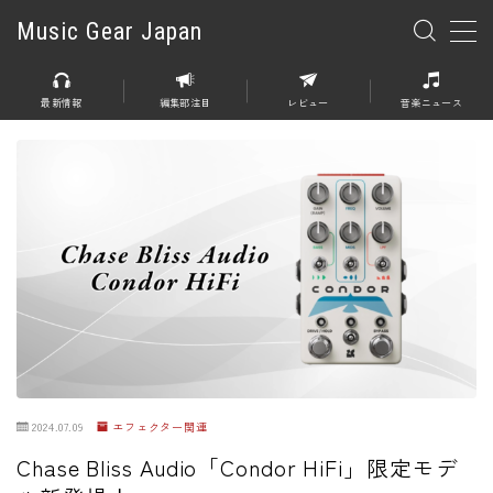
Music Gear Japan
MENU
最新情報
編集部注目
レビュー
音楽ニュース
楽器
エレキギター
エレキベース
アコースティックギター
エレアコ
エフェクター
エフェクター全般
2024.07.09
エフェクター関連
ディストーション
Chase Bliss Audio「Condor HiFi」限定モデ
オーバードライブ