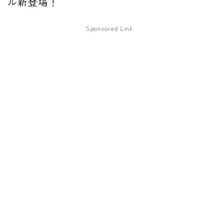
ル新登場！
ファズ
Sponsored Link
ディレイ
リバーブ
ブースター
フィルター
モジュレーション
コンプレッサー
チューナー
プリアンプ
シミュレーター
マルチエフェクター
イコライザー
リングモジュレータ