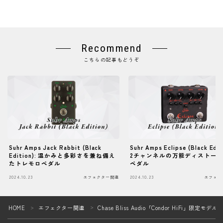
Recommend
こちらの記事もどうぞ
Suhr Amps Jack Rabbit (Black
Suhr Amps Eclipse (Black Edit
Edition): 温かみと多彩さを兼ね備え
2チャンネルの万能ディストー
たトレモロペダル
ペダル
2024.10.23
エフェクター関連
2024.10.23
エフェク
Follow Me
HOME
エフェクター関連
Chase Bliss Audio「Condor HiFi」限定モデ
＞
＞