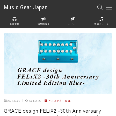
Music Gear Japan
MENU
最新情報
編集部注目
レビュー
音楽ニュース
楽器
エレキギター
エレキベース
アコースティックギター
エレアコ
エフェクター
エフェクター全般
2024.09.23
2024.09.23
エフェクター関連
ディストーション
GRACE design FELiX2 -30th Anniversary
オーバードライブ