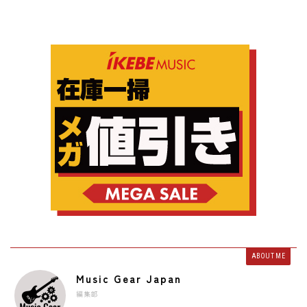
ABOUT ME
Music Gear Japan
編集部