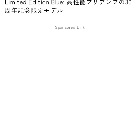
Limited Edition Blue: 高性能プリアンプの30
ファズ
周年記念限定モデル
ディレイ
Sponsored Link
リバーブ
ブースター
フィルター
モジュレーション
コンプレッサー
チューナー
プリアンプ
シミュレーター
マルチエフェクター
イコライザー
リングモジュレータ