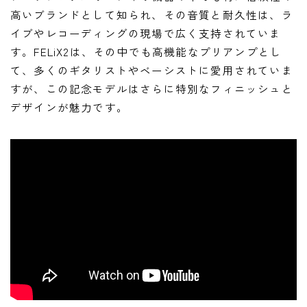
ニュース
高いブランドとして知られ、その音質と耐久性は、ラ
ニュース
イブやレコーディングの現場で広く支持されていま
す。FELiX2は、その中でも高機能なプリアンプとし
新製品
て、多くのギタリストやベーシストに愛用されていま
レビュー
すが、この記念モデルはさらに特別なフィニッシュと
弾いてみた
デザインが魅力です。