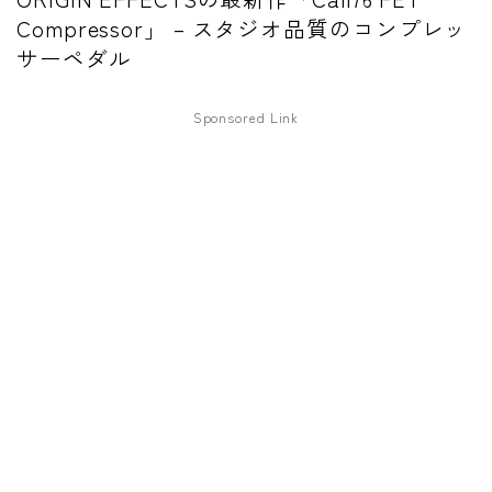
Compressor」 – スタジオ品質のコンプレッ
ワウペダル
サーペダル
ピッチシフター
Sponsored Link
アンプ
ギターアンプ
ベースアンプ
その他機材
ヘッドフォン
アプリ
レコーディング・DTM/DAW
アクセサリ