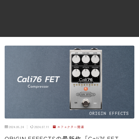
ファズ
ディレイ
リバーブ
ブースター
フィルター
モジュレーション
コンプレッサー
チューナー
プリアンプ
シミュレーター
マルチエフェクター
2024.06.24
2024.07.11
エフェクター関連
イコライザー
ORIGIN EFFECTSの最新作「Cali76 FET
リングモジュレータ