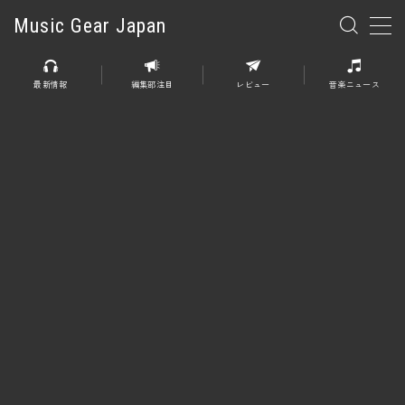
Music Gear Japan
MENU
最新情報
編集部注目
レビュー
音楽ニュース
楽器
エレキギター
エレキベース
アコースティックギター
エレアコ
エフェクター
エフェクター全般
ディストーション
オーバードライブ