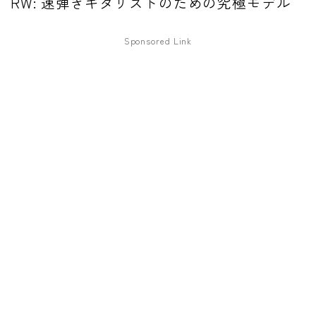
RW: 速弾きギタリストのための究極モデル
ファズ
Sponsored Link
ディレイ
リバーブ
ブースター
フィルター
モジュレーション
コンプレッサー
チューナー
プリアンプ
シミュレーター
マルチエフェクター
イコライザー
リングモジュレータ