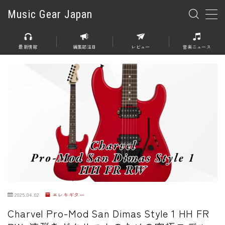
Music Gear Japan
MENU
最新情報
編集部注目
レビュー
音楽ニュース
楽器
エレキギター
エレキベース
アコースティックギター
エレアコ
エフェクター
エフェクター全般
2025.04.02
エレキギター
ディストーション
Charvel Pro-Mod San Dimas Style 1 HH FR
オーバードライブ