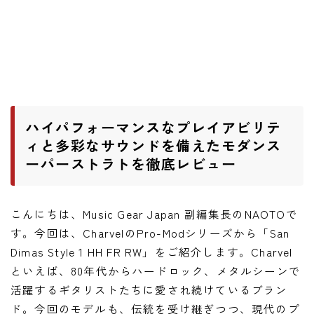
ワウペダル
ピッチシフター
アンプ
ギターアンプ
ハイパフォーマンスなプレイアビリテ
ベースアンプ
ィと多彩なサウンドを備えたモダンス
ーパーストラトを徹底レビュー
その他機材
ヘッドフォン
こんにちは、Music Gear Japan 副編集長のNAOTOで
アプリ
す。今回は、CharvelのPro-Modシリーズから「San
Dimas Style 1 HH FR RW」をご紹介します。Charvel
レコーディング・DTM/DAW
といえば、80年代からハードロック、メタルシーンで
アクセサリ
活躍するギタリストたちに愛され続けているブラン
ド。今回のモデルも、伝統を受け継ぎつつ、現代のプ