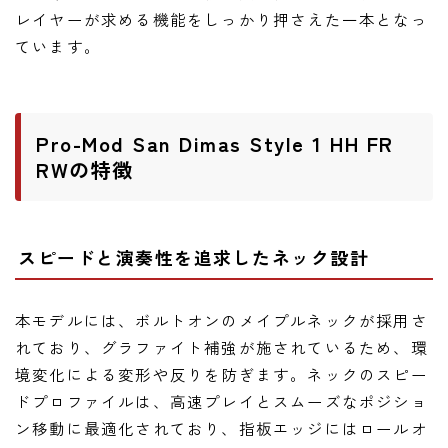
ニュース
レイヤーが求める機能をしっかり押さえた一本となっ
ニュース
ています。
新製品
レビュー
Pro-Mod San Dimas Style 1 HH FR
弾いてみた
RWの特徴
スピードと演奏性を追求したネック設計
本モデルには、ボルトオンのメイプルネックが採用さ
れており、グラファイト補強が施されているため、環
境変化による変形や反りを防ぎます。ネックのスピー
ドプロファイルは、高速プレイとスムーズなポジショ
ン移動に最適化されており、指板エッジにはロールオ