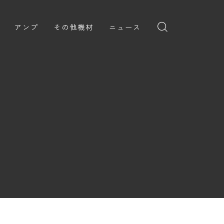
アンプ
その他機材
ニュース
全般
ギターアンプ
ニュース
ヘッドフォン
ョン
ベースアンプ
新製品
アプリ
イブ
レビュー
レコーディング・DTM/DAW
弾いてみた
アクセサリ
ョン