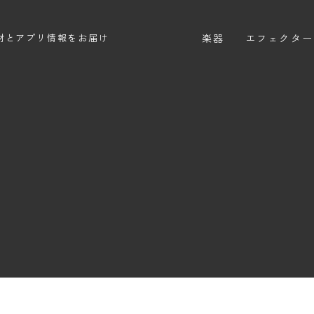
楽器
エフェクター
材とアプリ情報をお届け
エレキギター
エフェクター
エレキベース
ディストーシ
アコースティックギター
オーバードラ
エレアコ
ファズ
ディレイ
リバーブ
ブースター
フィルター
モジュレーシ