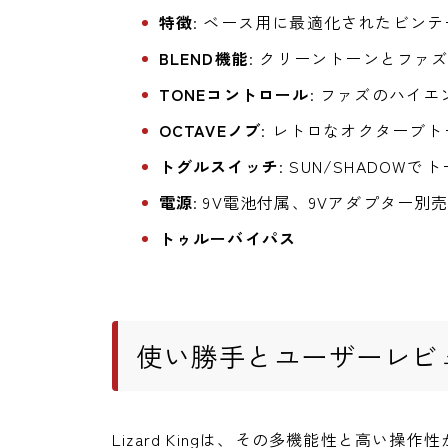
特徴
: ベース用に最適化されたビン
BLEND機能
: クリーントーンとファ
TONEコントロール
: ファズのハイ
OCTAVEノブ
: レトロなオクターブ
トグルスイッチ
: SUN/SHADOW
電源
: 9V電池付属、9Vアダプター別
トゥルーバイパス
使い勝手とユーザーレビ
Lizard Kingは、その多機能性と高い