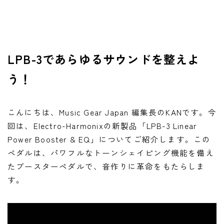
ワウペダル
ピッチシフター
LPB-3であらゆるサウンドを整えよ
アンプ
う！
ギターアンプ
ベースアンプ
こんにちは、Music Gear Japan 編集長のKANです。今
回は、Electro-Harmonixの新製品「LPB-3 Linear
その他機材
Power Booster & EQ」についてご紹介します。この
ヘッドフォン
ペダルは、パワフルなトーンシェイピング機能を備え
アプリ
たブースターペダルで、音作りに革命をもたらしま
す。
レコーディング・DTM/DAW
アクセサリ