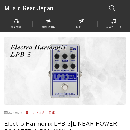
Music Gear Japan
MENU
最新情報
編集部注目
レビュー
音楽ニュース
楽器
エレキギター
エレキベース
アコースティックギター
エレアコ
エフェクター
エフェクター全般
2024.07.19
エフェクター関連
ディストーション
Electro Harmonix LPB-3[LINEAR POWER
オーバードライブ