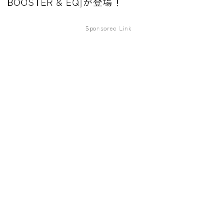
BOOSTER & EQ]が登場！
ファズ
Sponsored Link
ディレイ
リバーブ
ブースター
フィルター
モジュレーション
コンプレッサー
チューナー
プリアンプ
シミュレーター
マルチエフェクター
イコライザー
リングモジュレータ